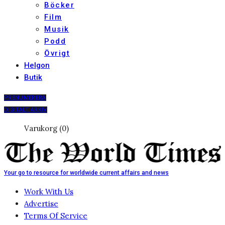
Böcker
Film
Musik
Podd
Övrigt
Helgon
Butik
PRENUMERERA
DIGITALT ARKIV
Varukorg (0)
Your go to resource for worldwide current affairs and news
Work With Us
Advertise
Terms Of Service