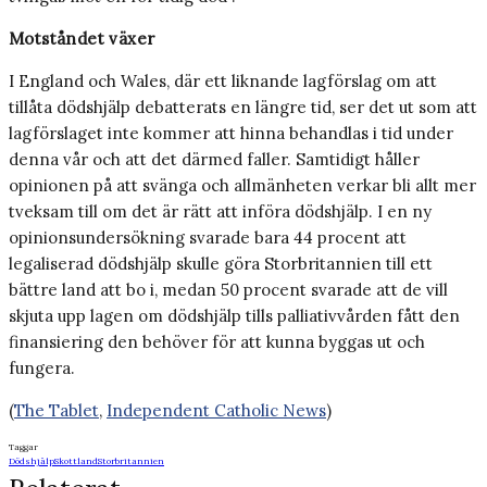
Motståndet växer
I England och Wales, där ett liknande lagförslag om att
tillåta dödshjälp debatterats en längre tid, ser det ut som att
lagförslaget inte kommer att hinna behandlas i tid under
denna vår och att det därmed faller. Samtidigt håller
opinionen på att svänga och allmänheten verkar bli allt mer
tveksam till om det är rätt att införa dödshjälp. I en ny
opinionsundersökning svarade bara 44 procent att
legaliserad dödshjälp skulle göra Storbritannien till ett
bättre land att bo i, medan 50 procent svarade att de vill
skjuta upp lagen om dödshjälp tills palliativvården fått den
finansiering den behöver för att kunna byggas ut och
fungera.
(
The Tablet
,
Independent Catholic News
)
Taggar
Dödshjälp
Skottland
Storbritannien