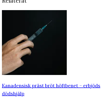
Relaterat
Kanadensisk präst bröt höftbenet – erbjöds
dödshjälp