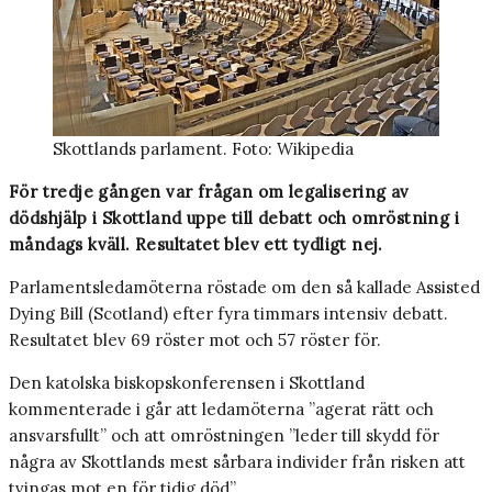
Skottlands parlament. Foto: Wikipedia
För tredje gången var frågan om legalisering av
dödshjälp
i Skottland
uppe till debatt och omröstning i
måndags kväll. Resultatet blev ett tydligt nej.
Parlamentsledamöterna röstade om den så kallade Assisted
Dying Bill (Scotland) efter fyra timmars intensiv debatt.
Resultatet blev 69 röster mot och 57 röster för.
Den katolska biskopskonferensen i Skottland
kommenterade i går att ledamöterna ”agerat rätt och
ansvarsfullt” och att omröstningen ”leder till skydd för
några av Skottlands mest sårbara individer från risken att
tvingas mot en för tidig död”.