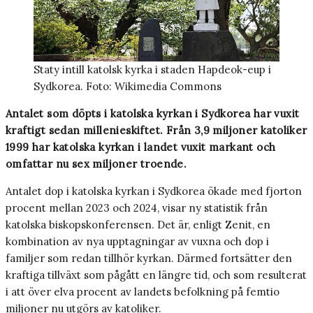
Staty intill katolsk kyrka i staden Hapdeok-eup i
Sydkorea. Foto: Wikimedia Commons
Antalet som döpts i katolska kyrkan i Sydkorea har vuxit
kraftigt sedan millenieskiftet. Från 3,9 miljoner katoliker
1999 har katolska kyrkan i landet vuxit markant och
omfattar nu sex miljoner troende.
Antalet dop i katolska kyrkan i Sydkorea ökade med fjorton
procent mellan 2023 och 2024, visar ny statistik från
katolska biskopskonferensen. Det är, enligt Zenit, en
kombination av nya upptagningar av vuxna och dop i
familjer som redan tillhör kyrkan. Därmed fortsätter den
kraftiga tillväxt som pågått en längre tid, och som resulterat
i att över elva procent av landets befolkning på femtio
miljoner nu utgörs av katoliker.