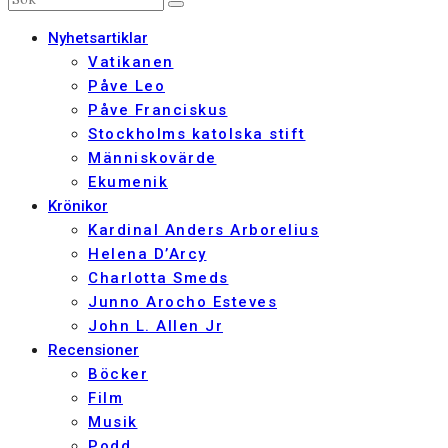
Nyhetsartiklar
Vatikanen
Påve Leo
Påve Franciskus
Stockholms katolska stift
Människovärde
Ekumenik
Krönikor
Kardinal Anders Arborelius
Helena D’Arcy
Charlotta Smeds
Junno Arocho Esteves
John L. Allen Jr
Recensioner
Böcker
Film
Musik
Podd