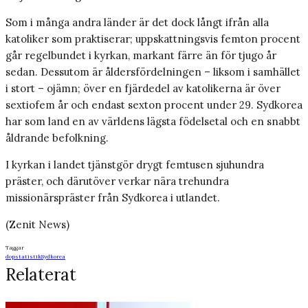
Som i många andra länder är det dock långt ifrån alla
katoliker som praktiserar; uppskattningsvis femton procent
går regelbundet i kyrkan, markant färre än för tjugo år
sedan. Dessutom är åldersfördelningen – liksom i samhället
i stort – ojämn; över en fjärdedel av katolikerna är över
sextiofem år och endast sexton procent under 29. Sydkorea
har som land en av världens lägsta födelsetal och en snabbt
åldrande befolkning.
I kyrkan i landet tjänstgör drygt femtusen sjuhundra
präster, och därutöver verkar nära trehundra
missionärspräster från Sydkorea i utlandet.
(Zenit News)
Taggar
dop
statistik
Sydkorea
Relaterat