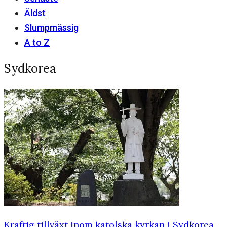
Äldst
Slumpmässig
A to Z
Sydkorea
Kraftig tillväxt inom katolska kyrkan i Sydkorea