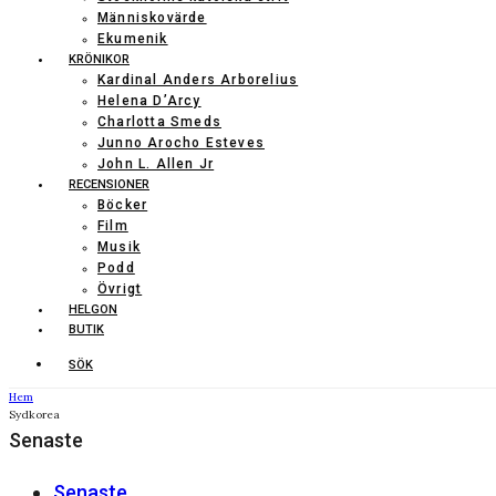
Människovärde
Ekumenik
KRÖNIKOR
Kardinal Anders Arborelius
Helena D’Arcy
Charlotta Smeds
Junno Arocho Esteves
John L. Allen Jr
RECENSIONER
Böcker
Film
Musik
Podd
Övrigt
HELGON
BUTIK
SÖK
Hem
Sydkorea
Senaste
Senaste