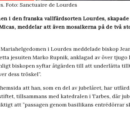
s. Foto: Sanctuaire de Lourdes
en i den franska vallfärdsorten Lourdes, skapade
 Micas, meddelar att även mosaikerna på de två s
i Mariahelgedomen i Lourdes meddelade biskop Jea
tta jesuiten Marko Rupnik, anklagad av över tjugo k
gt biskopen syftar åtgärden till att underlätta tillt
er dess tröskel”.
 hemsida att han, som en del av jubelåret, har utfär
stiftet, tillsammans med katedralen i Tarbes, där jub
viktigt att ”passagen genom basilikans entrédörrar 