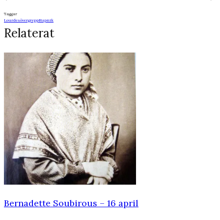
Taggar
Lourdes
övergrepp
Rupnik
Relaterat
Bernadette Soubirous – 16 april