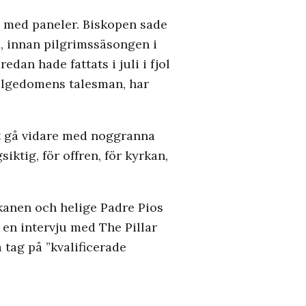
 med paneler. Biskopen sade
, innan pilgrimssäsongen i
dan hade fattats i juli i fjol
helgedomens talesman, har
att gå vidare med noggranna
iktig, för offren, för kyrkan,
ikanen och helige Padre Pios
i en intervju med The Pillar
 tag på ”kvalificerade