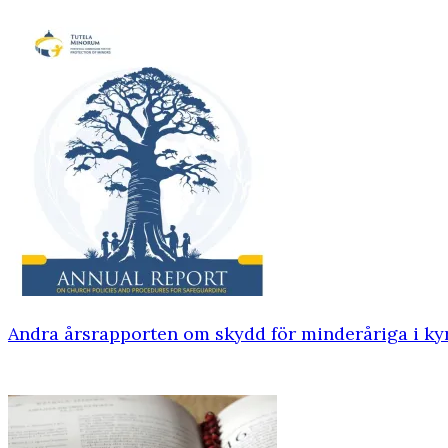
Andra årsrapporten om skydd för minderåriga i ky