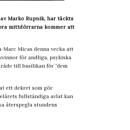
 av Marko Rupnik, har täckts
tora mittdörrarna kommer att
n-Marc Micas denna vecka att
vinnor för andliga, psykiska
räde till basilikan för ”dem
dat ett dekret som gör
elårets fullständiga avlat kan
ska återspegla stundens