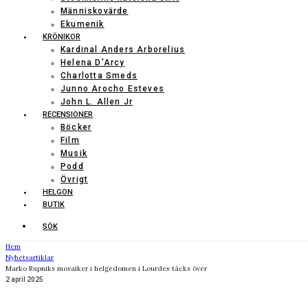
Människovärde
Ekumenik
KRÖNIKOR
Kardinal Anders Arborelius
Helena D’Arcy
Charlotta Smeds
Junno Arocho Esteves
John L. Allen Jr
RECENSIONER
Böcker
Film
Musik
Podd
Övrigt
HELGON
BUTIK
SÖK
Hem
Nyhetsartiklar
Marko Rupniks mosaiker i helgedomen i Lourdes täcks över
2 april 2025