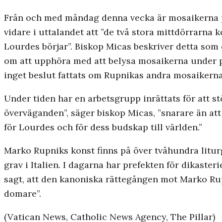
Från och med måndag denna vecka är mosaikerna på
vidare i uttalandet att ”de två stora mittdörrarn
Lourdes börjar”. Biskop Micas beskriver detta som et
om att upphöra med att belysa mosaikerna under p
inget beslut fattats om Rupnikas andra mosaikerna 
Under tiden har en arbetsgrupp inrättats för att s
överväganden”, säger biskop Micas, ”snarare än att g
för Lourdes och för dess budskap till världen.”
Marko Rupniks konst finns på över tvåhundra liturg
grav i Italien. I dagarna har prefekten för dikaster
sagt, att den kanoniska rättegången mot Marko Rupn
domare”.
(Vatican News, Catholic News Agency, The Pillar)