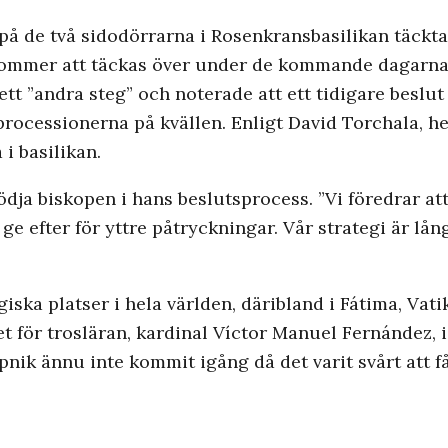
 de två sidodörrarna i Rosenkransbasilikan täckta
a kommer att täckas över under de kommande dagarna
t ”andra steg” och noterade att ett tidigare beslut re
rocessionerna på kvällen. Enligt David Torchala, 
i basilikan.
tödja biskopen i hans beslutsprocess. ”Vi föredrar 
e efter för yttre påtryckningar. Vår strategi är långs
iska platser i hela världen, däribland i Fátima, Vat
iet för trosläran, kardinal Víctor Manuel Fernández, 
ik ännu inte kommit igång då det varit svårt att få