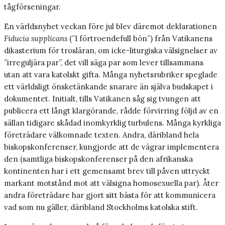
tågförseningar.
En världsnyhet veckan före jul blev däremot deklarationen
Fiducia supplicans
(”I förtroendefull bön”) från Vatikanens
dikasterium för trosläran, om icke-liturgiska välsignelser av
”irreguljära par”, det vill säga par som lever tillsammans
utan att vara katolskt gifta. Många nyhetsrubriker speglade
ett världsligt önsketänkande snarare än själva budskapet i
dokumentet. Initialt, tills Vatikanen såg sig tvungen att
publicera ett långt klargörande, rådde förvirring följd av en
sällan tidigare skådad inomkyrklig turbulens. Många kyrkliga
företrädare välkomnade texten. Andra, däribland hela
biskopskonferenser, kungjorde att de vägrar implementera
den (samtliga biskopskonferenser på den afrikanska
kontinenten har i ett gemensamt brev till påven uttryckt
markant motstånd mot att välsigna homosexuella par). Åter
andra företrädare har gjort sitt bästa för att kommunicera
vad som nu gäller, däribland Stockholms katolska stift.