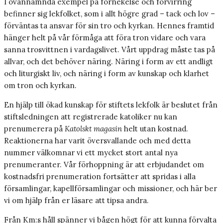
I ovannämnda exempel på förnekelse och förvirring
befinner sig lekfolket, som i allt högre grad – tack och lov –
förväntas ta ansvar för sin tro och kyrkan. Hennes framtid
hänger helt på vår förmåga att föra tron vidare och vara
sanna trosvittnen i vardagslivet. Vårt uppdrag måste tas på
allvar, och det behöver näring. Näring i form av ett andligt
och liturgiskt liv, och näring i form av kunskap och klarhet
om tron och kyrkan.
En hjälp till ökad kunskap för stiftets lekfolk är beslutet från
stiftsledningen att registrerade katoliker nu kan
prenumerera på
Katolskt magasin
helt utan kostnad.
Reaktionerna har varit översvallande och med detta
nummer välkomnar vi ett mycket stort antal nya
prenumeranter. Vår förhoppning är att erbjudandet om
kostnadsfri prenumeration fortsätter att spridas i alla
församlingar, kapellförsamlingar och missioner, och här ber
vi om hjälp från er läsare att tipsa andra.
Från Km:s håll spänner vi bågen högt för att kunna förvalta