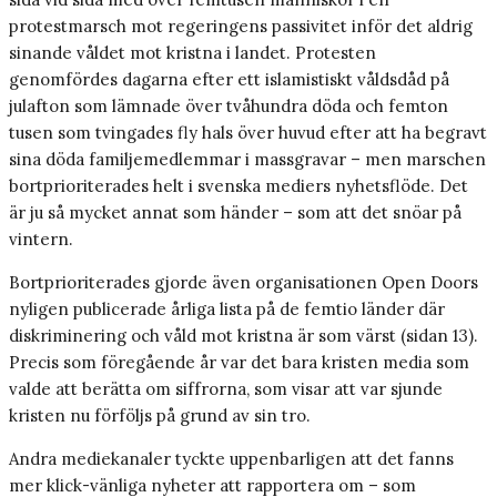
protestmarsch mot regeringens passivitet inför det aldrig
sinande våldet mot kristna i landet. Protesten
genomfördes dagarna efter ett islamistiskt våldsdåd på
julafton som lämnade över tvåhundra döda och femton
tusen som tvingades fly hals över huvud efter att ha begravt
sina döda familjemedlemmar i massgravar – men marschen
bortprioriterades helt i svenska mediers nyhetsflöde. Det
är ju så mycket annat som händer – som att det snöar på
vintern.
Bortprioriterades gjorde även organisationen Open Doors
nyligen publicerade årliga lista på de femtio länder där
diskriminering och våld mot kristna är som värst (sidan 13).
Precis som föregående år var det bara kristen media som
valde att berätta om siffrorna, som visar att var sjunde
kristen nu förföljs på grund av sin tro.
Andra mediekanaler tyckte uppenbarligen att det fanns
mer klick-vänliga nyheter att rapportera om – som