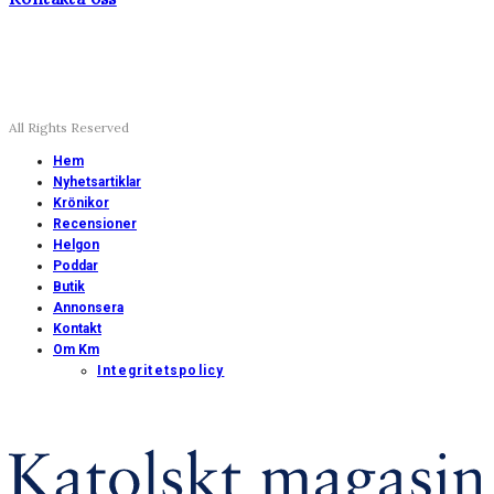
All Rights Reserved
Hem
Nyhetsartiklar
Krönikor
Recensioner
Helgon
Poddar
Butik
Annonsera
Kontakt
Om Km
Integritetspolicy