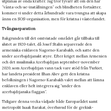
utplånas av onda krafter. Jag tror tyvärr att om den här
”vänta-och-se-inställningen” och blindheten fortsätter,
kommer vi under detta århundrade vara tvungna att skapa
ännu en SOS-organisation, men för kristna i västerlandet.
Tvångsseparation
Bakgrunden till det omtvistade området går tillbaka till
slutet av 1920-talet, då Josef Stalin separerade den
armeniska enklaven Nagorno-Karabakh, och satte den
under azerbajdzjanskt styre. Efter kriget mellan Armenien
och det muslimska Azerbajdzjan september-november
2020, som Azerbajdzjan vann tack vare stöd från Turkiet,
har landets president Ilhan Aliev gett den kristna
befolkningen i Nagorno-Karabakh valet mellan att lämna
enklaven eller helt integrera sig ”under den
azerbajdzjanska flaggan”.
Tidigare denna vecka vädjade både Europarådet samt
metropolit Isaak Barakat, överhuvud för de grekisk-