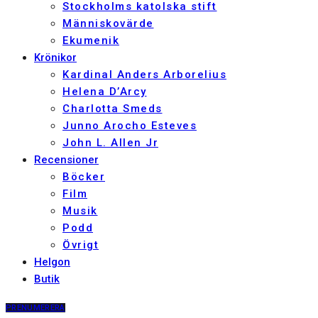
Stockholms katolska stift
Människovärde
Ekumenik
Krönikor
Kardinal Anders Arborelius
Helena D’Arcy
Charlotta Smeds
Junno Arocho Esteves
John L. Allen Jr
Recensioner
Böcker
Film
Musik
Podd
Övrigt
Helgon
Butik
PRENUMERERA