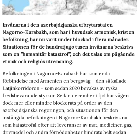
Invånarna i den azerbajdzjanska utbrytarstaten
Nagorno-Karabakh, som har i huvudsak armenisk, kristen
befolkning, har nu varit under blockad i flera månader.
Situationen för de hundratjugo tusen invånarna beskrivs
som en ”humanitär katastrof”, och det talas om pågående
etnisk och religiös utrensning.
Befolkningen i Nagorno-Karabakh har som enda
förbindelse med Armenien en bergsväg – den så kallade
Latjinkorridoren – som sedan 2020 bevakas av ryska
fredsbevarande styrkor. Sedan december i fjol har vägen
dock mer eller mindre blockerats på order av den
azerbajdzjanska regeringen, och situationen för den
instängda befolkningen i Nagorno-Karabakh beskrivs nu
som katastrofal efter att leveranser av mat, mediciner, gas,
drivmedel och andra förnödenheter hindrats helt sedan