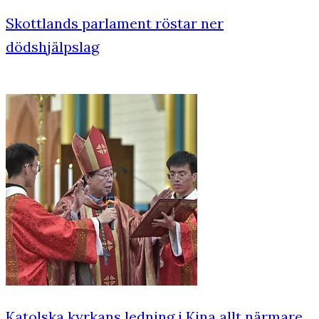
Skottlands parlament röstar ner
dödshjälpslag
Katolska kyrkans ledning i Kina allt närmare