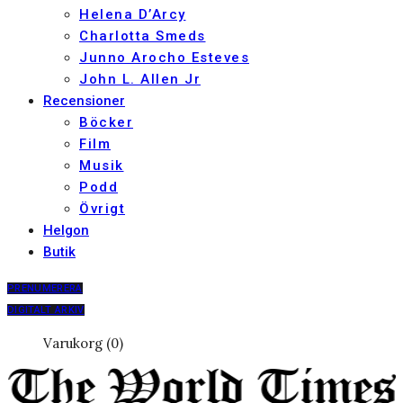
Helena D’Arcy
Charlotta Smeds
Junno Arocho Esteves
John L. Allen Jr
Recensioner
Böcker
Film
Musik
Podd
Övrigt
Helgon
Butik
PRENUMERERA
DIGITALT ARKIV
Varukorg (0)