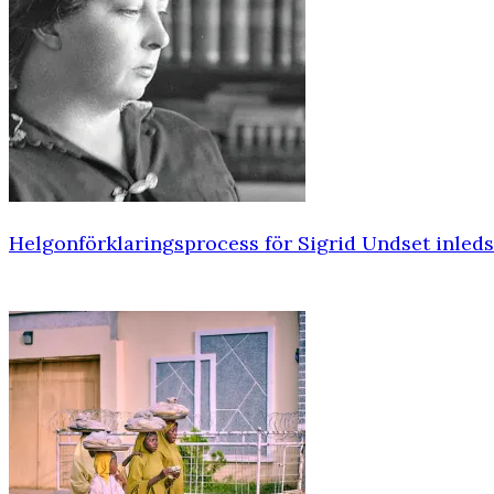
Helgonförklaringsprocess för Sigrid Undset inleds