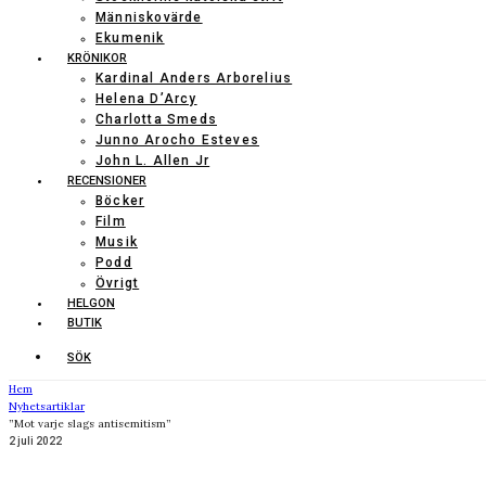
Människovärde
Ekumenik
KRÖNIKOR
Kardinal Anders Arborelius
Helena D’Arcy
Charlotta Smeds
Junno Arocho Esteves
John L. Allen Jr
RECENSIONER
Böcker
Film
Musik
Podd
Övrigt
HELGON
BUTIK
SÖK
Hem
Nyhetsartiklar
”Mot varje slags antisemitism”
2 juli 2022