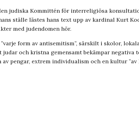
n judiska Kommittén för interreligiösa konsultatio
hans ställe lästes hans text upp av kardinal Kurt Koc
ntakter med judendomen hör.
”varje form av antisemitism”, särskilt i skolor, loka
tt judar och kristna gemensamt bekämpar negativa t
av pengar, extrem individualism och en kultur ”av li