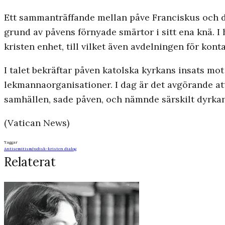
Ett sammanträffande mellan påve Franciskus och de
grund av påvens förnyade smärtor i sitt ena knä. I 
kristen enhet, till vilket även avdelningen för ko
I talet bekräftar påven katolska kyrkans insats mot 
lekmannaorganisationer. I dag är det avgörande a
samhällen, sade påven, och nämnde särskilt dyrkan 
(Vatican News)
Taggar
Antisemitism
Judisk-kristen dialog
Relaterat