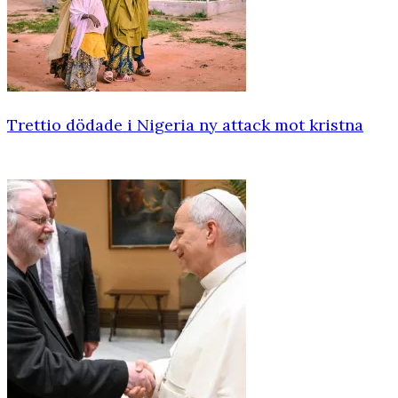
Trettio dödade i Nigeria ny attack mot kristna