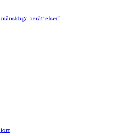
 mänskliga berättelser”
jort