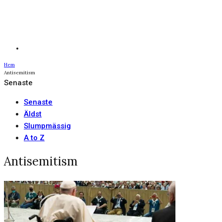
Hem
Antisemitism
Senaste
Senaste
Äldst
Slumpmässig
A to Z
Antisemitism