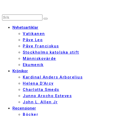
Nyhetsartiklar
Vatikanen
Påve Leo
Påve Franciskus
Stockholms katolska stift
Människovärde
Ekumenik
Krönikor
Kardinal Anders Arborelius
Helena D’Arcy
Charlotta Smeds
Junno Arocho Esteves
John L. Allen Jr
Recensioner
Böcker