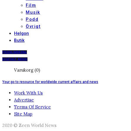
Film
Musik
Podd
Övrigt
Helgon
Butik
PRENUMERERA
DIGITALT ARKIV
Varukorg (0)
Your go to resource for worldwide current affairs and news
Work With Us
Advertise
Terms Of Service
Site Map
2020 © Zeen World News