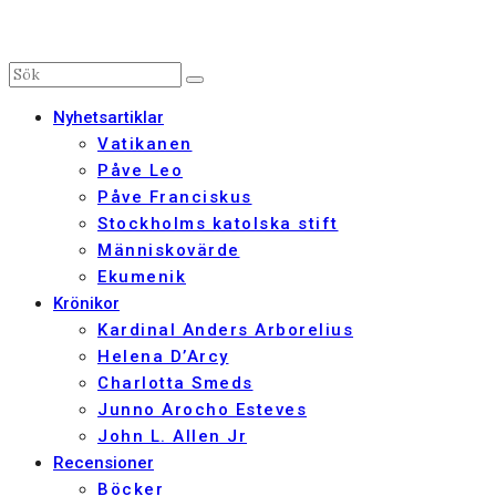
Nyhetsartiklar
Vatikanen
Påve Leo
Påve Franciskus
Stockholms katolska stift
Människovärde
Ekumenik
Krönikor
Kardinal Anders Arborelius
Helena D’Arcy
Charlotta Smeds
Junno Arocho Esteves
John L. Allen Jr
Recensioner
Böcker