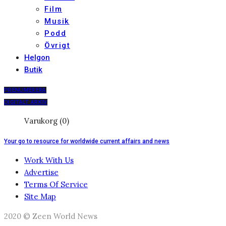
Film
Musik
Podd
Övrigt
Helgon
Butik
PRENUMERERA
DIGITALT ARKIV
Varukorg (0)
Your go to resource for worldwide current affairs and news
Work With Us
Advertise
Terms Of Service
Site Map
2020 © Zeen World News