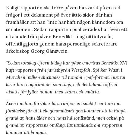
Enligt rapporten ska förre påven ha svarat på en rad
frågor i ett dokument på över åttio sidor, där han
framhåller att han ”inte har haft någon kännedom om
situationen”. Sedan rapporten publicerades har även ett
uttalande från påven Benedikt, i dag nittiofyra år,
offentliggjorts genom hans personlige sekreterare
ärkebiskop Georg Gänswein.
”Sedan torsdag eftermiddag har påve emeritus Benedikt XVI
haft rapporten från juristbyrån Westpfahl Spilker Wastl i
München, vilken skickades till honom i pdf-format. Just nu
läser han noggrant det som sägs, och det lidande offren
utsatts för fyller honom med skam och smärta.
Även om han försöker läsa rapporten snabbt ber han om
förståelse för att hela genomläsningen kommer att ta tid på
grund av hans ålder och hans hälsotillstånd, men också på
grund av rapportens omfång. Ett uttalande om rapporten
kommer att komma.