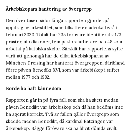
Ärkebiskopars hantering av övergrepp
Den över tusen sidor långa rapporten gjordes på
uppdrag av ärkestiftet, som tillsatte en advokatbyrå i
februari 2020. Totalt har 235 förövare identifierats: 173
präster, nio diakoner, fem pastoralarbetare och 48 som
arbetat på katolska skolor. Särskilt har rapportens syfte
varit att genomgå hur de olika ärkebiskoparna av
München-Freising har hanterat övergreppen, däribland
förre påven Benedikt XVI, som var ärkebiskop i stiftet
mellan 1977 och 1982.
Borde ha haft kännedom
Rapporten går in på fyra fall, som ska ha skett medan
påven Benedikt var ärkebiskop och då han bedöms inte
ha agerat korrekt. Två av fallen gäller övergrepp som
skedde medan Benedikt, då kardinal Ratzinger, var
ärkebiskop. Bägge förövare ska ha blivit dömda civilt