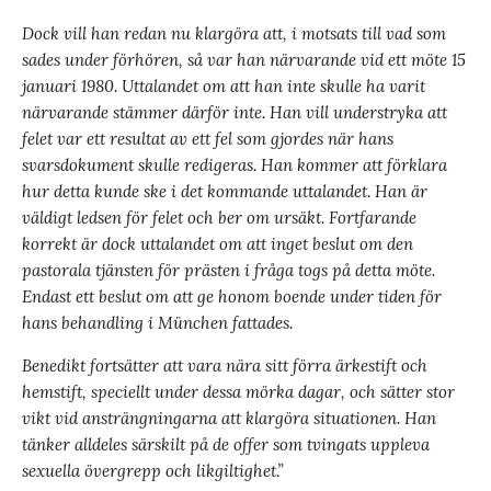
Dock vill han redan nu klargöra att, i motsats till vad som
sades under förhören, så var han närvarande vid ett möte 15
januari 1980. Uttalandet om att han inte skulle ha varit
närvarande stämmer därför inte. Han vill understryka att
felet var ett resultat av ett fel som gjordes när hans
svarsdokument skulle redigeras. Han kommer att förklara
hur detta kunde ske i det kommande uttalandet. Han är
väldigt ledsen för felet och ber om ursäkt. Fortfarande
korrekt är dock uttalandet om att inget beslut om den
pastorala tjänsten för prästen i fråga togs på detta möte.
Endast ett beslut om att ge honom boende under tiden för
hans behandling i
München fattades.
Benedikt fortsätter att vara nära sitt förra ärkestift och
hemstift, speciellt under dessa mörka dagar, och sätter stor
vikt vid ansträngningarna att klargöra situationen. Han
tänker alldeles särskilt på de offer som tvingats uppleva
sexuella övergrepp och likgiltighet.”