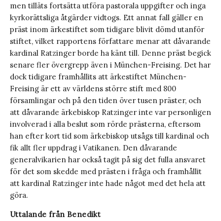
men tilläts fortsätta utföra pastorala uppgifter och inga
kyrkorättsliga åtgärder vidtogs. Ett annat fall gäller en
präst inom ärkestiftet som tidigare blivit dömd utanför
stiftet, vilket rapportens författare menar att dåvarande
kardinal Ratzinger borde ha känt till. Denne präst begick
senare fler övergrepp även i München-Freising. Det har
dock tidigare framhållits att ärkestiftet München-
Freising är ett av världens större stift med 800
församlingar och på den tiden över tusen präster, och
att dåvarande ärkebiskop Ratzinger inte var personligen
involverad i alla beslut som rörde prästerna, eftersom
han efter kort tid som ärkebiskop utsågs till kardinal och
fik allt fler uppdrag i Vatikanen. Den dåvarande
generalvikarien har också tagit på sig det fulla ansvaret
för det som skedde med prästen i fråga och framhållit
att kardinal Ratzinger inte hade något med det hela att
göra.
Uttalande från Benedikt