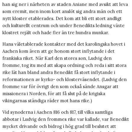
han sig ner i närheten av staden Aniane med avsikt att leva
som eremit, men inom kort anslöt sig andra män och ett
nytt kloster etablerades. Det kom att bli ett stort andligt
och kulturellt centrum och under Benedikts ledning växte
klostret rejält och hade fler än tre hundra munkar.
Hans väletablerade kontakter med det karolingska hovet i
Aachen kom även att ge honom stort inflytande i det
frankiska riket. När Karl den stores son, Ludvig den
fromme, tog itu med att skapa ordning och reda i sitt stora
rike lät han bland andra Benedikt få stort inflytande i
reformationen av kyrko- och klosterväsendet. (Ludvig den
fromme var för övrigt den som också sände Ansgar att
missionera i Norden, för att få slut på de krigiska
vikingarnas ständiga räder mot hans rike.)
Vid synoderna i Aachen 816 och 817, till vilka samtliga
abbotar i Ludvig den frommes rike var kallade, var ­Benedikt
mycket drivande och bidrog i hög grad till beslutet att