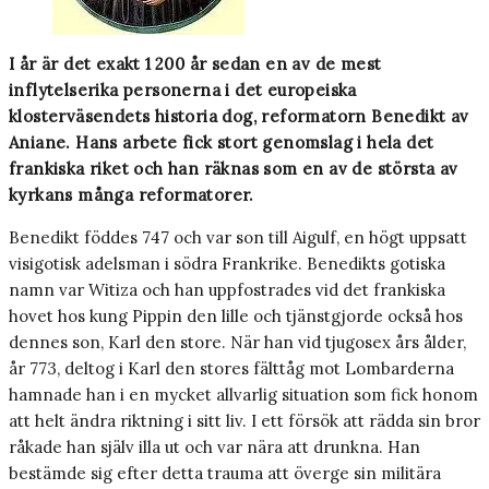
I år är det exakt 1 200 år sedan en av de mest
inflytelserika personerna i det europeiska
klosterväsendets historia dog, reformatorn Benedikt av
Aniane. Hans arbete fick stort genomslag i hela det
frankiska riket och han räknas som en av de största av
kyrkans många reformatorer.
Benedikt föddes 747 och var son till Aigulf, en högt uppsatt
visigotisk adelsman i södra Frankrike. Benedikts gotiska
namn var Witiza och han uppfostrades vid det frankiska
hovet hos kung Pippin den lille och tjänstgjorde också hos
dennes son, Karl den store. När han vid tjugosex års ålder,
år 773, deltog i Karl den stores fälttåg mot Lombarderna
hamnade han i en mycket allvarlig situation som fick honom
att helt ändra riktning i sitt liv. I ett försök att rädda sin bror
råkade han själv illa ut och var nära att drunkna. Han
bestämde sig efter detta trauma att överge sin militära