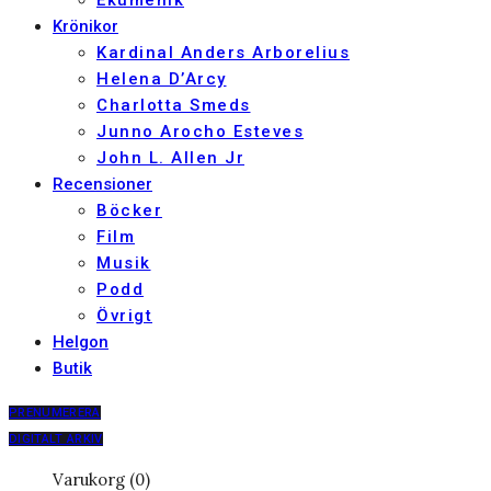
Ekumenik
Krönikor
Kardinal Anders Arborelius
Helena D’Arcy
Charlotta Smeds
Junno Arocho Esteves
John L. Allen Jr
Recensioner
Böcker
Film
Musik
Podd
Övrigt
Helgon
Butik
PRENUMERERA
DIGITALT ARKIV
Varukorg (0)