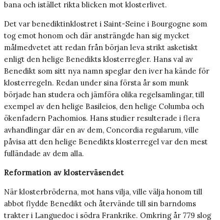
bana och istället rikta blicken mot klosterlivet.
Det var benediktinklostret i Saint-Seine i Bourgogne som
tog emot honom och där ansträngde han sig mycket
målmedvetet att redan från början leva strikt asketiskt
enligt den helige Benedikts klosterregler. Hans val av
Benedikt som sitt nya namn speglar den iver ha kände för
klosterregeln. Redan under sina första år som munk
började han studera och jämföra olika regelsamlingar, till
exempel av den helige Basileios, den helige Columba och
ökenfadern Pachomios. Hans studier resulterade i flera
avhandlingar där en av dem, Concordia regularum, ville
påvisa att den helige Benedikts klosterregel var den mest
fulländade av dem alla.
Reformation av klosterväsendet
När klosterbröderna, mot hans vilja, ville välja honom till
abbot flydde Benedikt och återvände till sin barndoms
trakter i Languedoc i södra Frankrike. Omkring år 779 slog