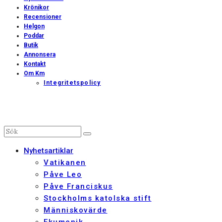
Krönikor
Recensioner
Helgon
Poddar
Butik
Annonsera
Kontakt
Om Km
Integritetspolicy
Nyhetsartiklar
Vatikanen
Påve Leo
Påve Franciskus
Stockholms katolska stift
Människovärde