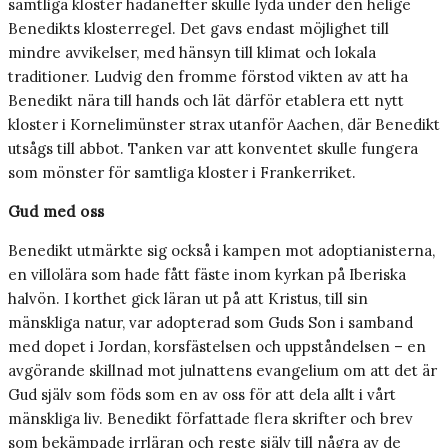
samtliga kloster hädanefter skulle lyda under den helige
Benedikts klosterregel. Det gavs endast möjlighet till
mindre avvikelser, med hänsyn till klimat och lokala
traditioner. Ludvig den fromme förstod vikten av att ha
Benedikt nära till hands och lät därför etablera ett nytt
kloster i Korneli­münster strax utanför Aachen, där Benedikt
utsågs till abbot. Tanken var att konventet skulle fungera
som mönster för samtliga kloster i Frankerriket.
Gud med oss
Benedikt utmärkte sig också i kampen mot adoptianisterna,
en villolära som hade fått fäste inom kyrkan på Iberiska
halvön. I korthet gick läran ut på att Kristus, till sin
mänskliga natur, var adopterad som Guds Son i samband
med dopet i Jordan, korsfästelsen och uppståndelsen – en
avgörande skillnad mot julnattens evangelium om att det är
Gud själv som föds som en av oss för att dela allt i vårt
mänskliga liv. Benedikt författade flera skrifter och brev
som bekämpade irrläran och reste själv till några av de