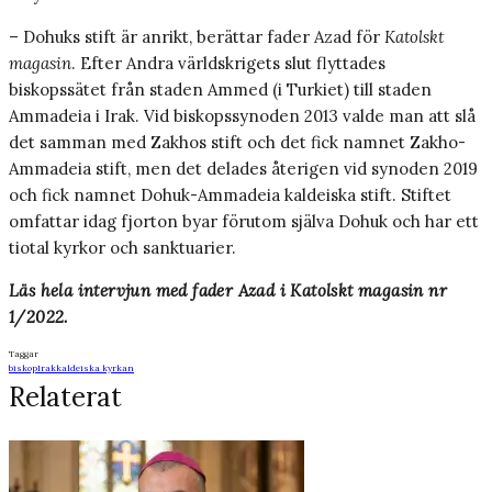
– Dohuks stift är anrikt, berättar fader Azad för
Katolskt
magasin
. Efter Andra världskrigets slut flyttades
biskopssätet från staden Ammed (i Turkiet) till staden
Ammadeia i Irak. Vid biskopssynoden 2013 valde man att slå
det samman med Zakhos stift och det fick namnet Zakho-
Ammadeia stift, men det delades återigen vid synoden 2019
och fick namnet Dohuk-Ammadeia kaldeiska stift. Stiftet
omfattar idag fjorton byar förutom själva Dohuk och har ett
tiotal kyrkor och sanktuarier.
Läs hela intervjun med fader Azad i Katolskt magasin nr
1/2022.
Taggar
biskop
Irak
kaldeiska kyrkan
Relaterat