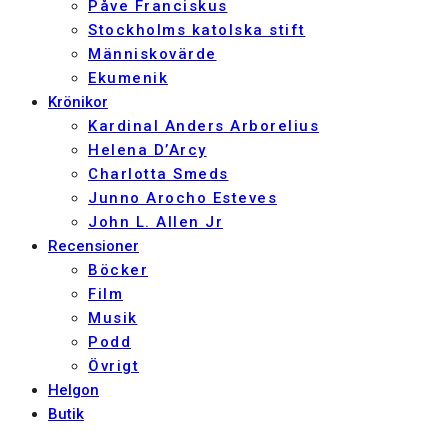
Påve Franciskus
Stockholms katolska stift
Människovärde
Ekumenik
Krönikor
Kardinal Anders Arborelius
Helena D’Arcy
Charlotta Smeds
Junno Arocho Esteves
John L. Allen Jr
Recensioner
Böcker
Film
Musik
Podd
Övrigt
Helgon
Butik