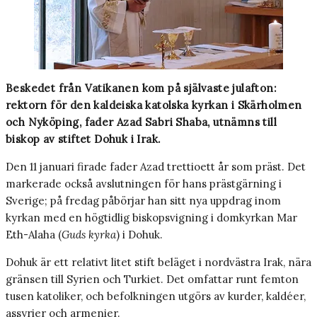
Beskedet från Vatikanen kom på självaste julafton:
rektorn för den kaldeiska katolska kyrkan i Skärholmen
och Nyköping, fader Azad Sabri Shaba, utnämns till
biskop av stiftet Dohuk i Irak.
Den 11 januari firade fader Azad trettioett år som präst. Det
markerade också avslutningen för hans prästgärning i
Sverige; på fredag påbörjar han sitt nya uppdrag inom
kyrkan med en högtidlig biskopsvigning i domkyrkan Mar
Eth-Alaha (
Guds kyrka
) i Dohuk.
Dohuk är ett relativt litet stift beläget i nordvästra Irak, nära
gränsen till Syrien och Turkiet. Det omfattar runt femton
tusen katoliker, och befolkningen utgörs av kurder, kaldéer,
assyrier och armenier.