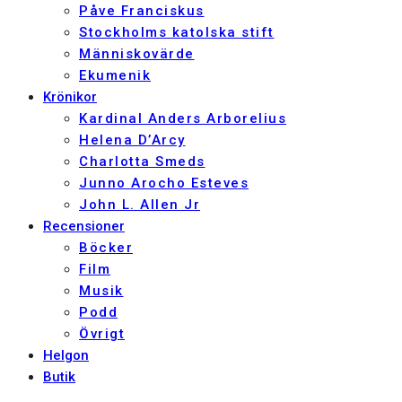
Påve Franciskus
Stockholms katolska stift
Människovärde
Ekumenik
Krönikor
Kardinal Anders Arborelius
Helena D’Arcy
Charlotta Smeds
Junno Arocho Esteves
John L. Allen Jr
Recensioner
Böcker
Film
Musik
Podd
Övrigt
Helgon
Butik