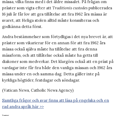
mässa, vilka finns med i det äldre missalet. På frågan om
präster som vigts efter att
Traditionis custodes
publicerades
16 juli år får lov att ges tillåtelse att fira 1962 års mässa är
svaret, att Heliga stolen alltid måste konsulteras och
godkänna detta först.
Andra bestämmelser som förtydligas i det nya brevet är, att
präster som vikarierar för en annan för att fira 1962 års
mässa också själva måste ha tillåtelse att fira denna
mässform, och att tillåtelse också måste ha getts till
diakoner som medverkar. Det klargörs också att en präst på
vardagar inte får fira både den vanliga mässan och 1962 års
mässa under en och samma dag. Detta gäller inte på
kyrkliga högtider, festdagar och söndagar.
(Vatican News, Catholic News Agency)
Samtliga frågor och svar finns att läsa på engelska och en
rad andra språk här >>
Taggar