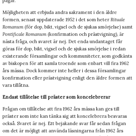
pågår.
Möjligheten att erbjuda andra sakrament i den äldre
formen, senast uppdaterade 1952 i det som heter
Rituale
Romanum
(för dop, bikt, vigsel och de sjukas smörjelse) samt
Pontificale Romanum
(konfirmation och prästvigning), är
nästa fråga, och svaret är nej. Det enda undantaget får
göras för dop, bikt, vigsel och de sjukas smörjelse i redan
existerande församlingar och kommuniteter, som godkänts
av biskopen för att samla troende som enbart vill fira 1962
års mässa. Dock kommer inte heller i dessa församlingar
konfirmation eller prästvigning enligt den äldre formen att
vara tillåtna.
Endast tillåtelse till präster som koncelebrerar
Frågan om tillåtelse att fira 1962 års mässa kan ges till
präster som inte kan tänka sig att koncelebrera besvaras
också. Svaret är nej. Ett bejakande svar får sedan frågan
om det är möjligt att använda läsningarna från 1962 års