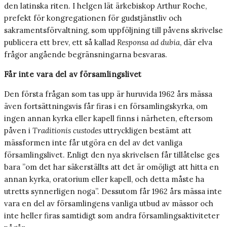
den latinska riten. I helgen lät ärkebiskop Arthur Roche,
prefekt för kongregationen för gudstjänstliv och
sakramentsförvaltning, som uppföljning till påvens skrivelse
publicera ett brev, ett så kallad
Responsa ad dubia
, där elva
frågor angående begränsningarna besvaras.
Får inte vara del av församlingslivet
Den första frågan som tas upp är huruvida 1962 års mässa
även fortsättningsvis får firas i en församlingskyrka, om
ingen annan kyrka eller kapell finns i närheten, eftersom
påven i
Traditionis custodes
uttryckligen bestämt att
mässformen inte får utgöra en del av det vanliga
församlingslivet. Enligt den nya skrivelsen får tillåtelse ges
bara ”om det har säkerställts att det är omöjligt att hitta en
annan kyrka, oratorium eller kapell, och detta måste ha
utretts synnerligen noga”. Dessutom får 1962 års mässa inte
vara en del av församlingens vanliga utbud av mässor och
inte heller firas samtidigt som andra församlingsaktiviteter