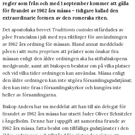
regler som från och med 1 september kommer att gälla
för firandet av 1962 års mässa – tidigare kallad den
extraordinarie formen av den romerska riten.
Det apostoliska brevet
Traditionis custodes
utfärdades av
påve Franciskus i juli med nya riktlinjer för användningen
av 1962 års ordning för mässan. Bland annat meddelade
påven i sitt
motu proprium
att präster som önskar fira
mässan enligt den äldre ordningen ska ha stiftsbiskopens
medgivande, samt att biskopen beslutar om på vilka platser
och vid vilka tider ordningen kan användas. Mässa enligt
den äldre ordningen kan inte utgöra församlingsgudstjänst;
den kan inte firas i församlingskyrkor och kungörs inte
heller av församlingarna.
Biskop Anders har nu meddelat att han till sin delegat för
firandet av 1962 års mässa har utsett fader Oliver Schnitzler
i Ängelholm. Denne har i uppgift att samordna firande av
1962 års mässa, fatta beslut om tillfälliga gudstjänster i den