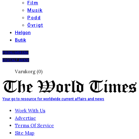
Film
Musik
Podd
Övrigt
Helgon
Butik
PRENUMERERA
DIGITALT ARKIV
Varukorg (0)
Your go to resource for worldwide current affairs and news
Work With Us
Advertise
Terms Of Service
Site Map