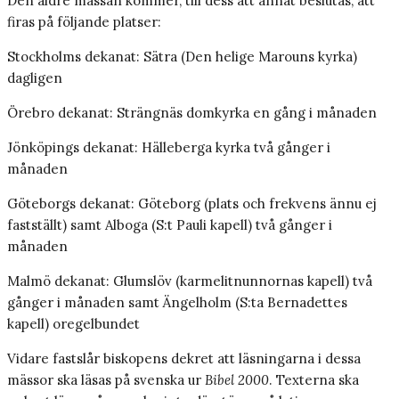
Den äldre mässan kommer, till dess att annat beslutas, att
firas på följande platser:
Stockholms dekanat: Sätra (Den helige Marouns kyrka)
dagligen
Örebro dekanat: Strängnäs domkyrka en gång i månaden
Jönköpings dekanat: Hälleberga kyrka två gånger i
månaden
Göteborgs dekanat: Göteborg (plats och frekvens ännu ej
fastställt) samt Alboga (S:t Pauli kapell) två gånger i
månaden
Malmö dekanat: Glumslöv (karmelitnunnornas kapell) två
gånger i månaden samt Ängelholm (S:ta Bernadettes
kapell) oregelbundet
Vidare fastslår biskopens dekret att läsningarna i dessa
mässor ska läsas på svenska ur
Bibel 2000
. Texterna ska