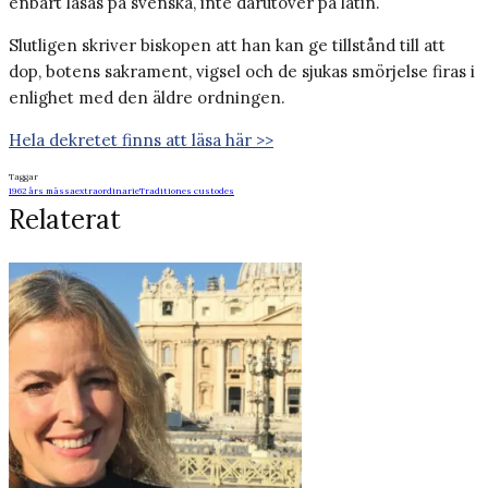
enbart läsas på svenska, inte därutöver på latin.
Slutligen skriver biskopen att han kan ge tillstånd till att
dop, botens sakrament, vigsel och de sjukas smörjelse firas i
enlighet med den äldre ordningen.
Hela dekretet finns att läsa här >>
Taggar
1962 års mässa
extraordinarie
Traditiones custodes
Relaterat