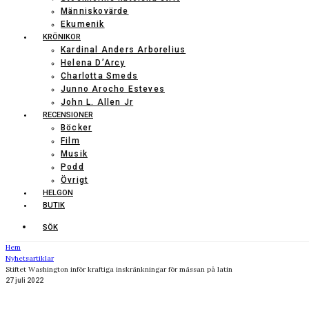
Människovärde
Ekumenik
KRÖNIKOR
Kardinal Anders Arborelius
Helena D’Arcy
Charlotta Smeds
Junno Arocho Esteves
John L. Allen Jr
RECENSIONER
Böcker
Film
Musik
Podd
Övrigt
HELGON
BUTIK
SÖK
Hem
Nyhetsartiklar
Stiftet Washington inför kraftiga inskränkningar för mässan på latin
27 juli 2022