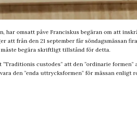
n, har omsatt påve Franciskus begäran om att insk
säger att från den 21 september får söndagsmässan fir
måste begära skriftligt tillstånd för detta.
t ”Traditionis custodes” att den ”ordinarie formen”
 vara den ”enda uttrycksformen” för mässan enligt r