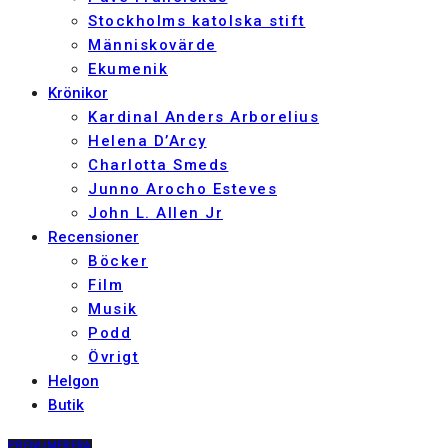
Stockholms katolska stift
Människovärde
Ekumenik
Krönikor
Kardinal Anders Arborelius
Helena D’Arcy
Charlotta Smeds
Junno Arocho Esteves
John L. Allen Jr
Recensioner
Böcker
Film
Musik
Podd
Övrigt
Helgon
Butik
PRENUMERERA