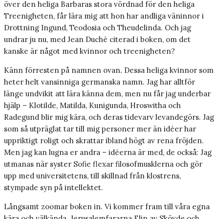
över den heliga Barbaras stora vördnad för den heliga
Treenigheten, får lära mig att hon har andliga väninnor i
Drottning Ingund, Teodosia och Theudelinda. Och jag
undrar ju nu, med Jean Duché citerad i boken, om det
kanske är något med kvinnor och treenigheten?
Känn förresten på namnen ovan. Dessa heliga kvinnor som
heter helt vansinniga germanska namn. Jag har alltför
länge undvikit att lära känna dem, men nu får jag underbar
hjälp – Klotilde, Matilda, Kunigunda, Hroswitha och
Radegund blir mig kära, och deras tidevarv levandegörs. Jag
som så utpräglat tar till mig personer mer än idéer har
uppriktigt roligt och skrattar ibland högt av rena fröjden.
Men jag kan lugna er andra – idéerna är med, de också: Jag
utmanas när syster Sofie flexar filosofmusklerna och gör
upp med universitetens, till skillnad från klostrens,
stympade syn på intellektet.
Långsamt zoomar boken in. Vi kommer fram till våra egna
kära och välkända. Jerusalemfararna Elin av Skövde och