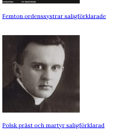
Femton ordenssystrar saligförklarade
Polsk präst och martyr saligförklarad