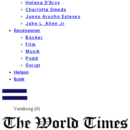
Helena D’Arcy
Charlotta Smeds
Junno Arocho Esteves
John L. Allen Jr
Recensioner
Böcker
Film
Musik
Podd
Övrigt
Helgon
Butik
PRENUMERERA
DIGITALT ARKIV
Varukorg (0)