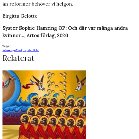
än reformer behöver vi helgon.
Birgitta Gelotte
Syster Sophie Hamring OP: Och där var många andra
kvinnor…, Artos förlag, 2020
Taggar
kvinnosyn
Martyr
syster Sofie
Relaterat