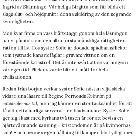
Ingrid av Skänninge. Vår heliga Birgitta som får bilda ett
slags slut- och höjdpunkt i denna skildring av den segrande
kvinnligheten.
Men kvar finns en vass hjärtetagg: genom hela läsningen
har vi påmints om den allra första mänskliga rättigheten:
rätten till liv. Hos syster Sofie är dödade spädbarnsflickor
som tystnade kanariefåglar i gruvan: vittnen om en
förestående katastrof. Det är inte svårt att se varningen i
vår egen tid. Flickors värde blir ett mått för hela
civilisationen.
Redan från början verkar syster Sofie nästan vilja skicka
vidare sina läsare till Regine Pernouds
Kvinnan på
katedralernas tid
, men jag känner en stor tacksamhet för att
få allt detta härliga serverat i en bladvändare. Syster Sofie
ger sig i kast med kyrkans två tusen år för att bevisa en
hjärtevärmande sanning – kristendomen är på kvinnornas
sida! – och hennes egen hållning till kampen blir tydlig: mer