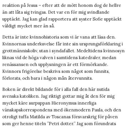
reaktion på Jesus – efter att de mött honom dog de hellre
än att låta sig tvingas. Det var en för mig svindlande
upptäckt. Jag kan glad rapportera att syster Sofie upptäckt
väldigt mycket mer än så.
Detta är inte kvinnohistoria som vi är vana att läsa den.
Kvinnornas underkuvelse får inte sin ursprungsförklaring i
grottmänniskoliv, utan i syndafallet. Medeltidens kvinnosyn
liknas vid de höga valven i samtidens katedraler, medan
renässansen och upplysningen är ett förmörkande.
Kvinnors frigörelse beskrivs som något som funnits,
förlorats, och bara i någon mån återvunnits.
Boken är direkt bildande för i alla fall den här nutida
svenska katoliken. Jag riktigt gottar mig åt den för mig
mycket käre surpuppan Hieronymus innerliga
vänskapskorrespondens med ökenmodern Paula, och den
otroligt tuffa Matilda av Toscanas försvarskrig för påven
som ger henne titeln ”Petri dotter.” Jag som förundrats