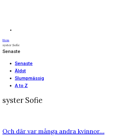
Hem
syster Sofie
Senaste
Senaste
Äldst
Slumpmässig
A to Z
syster Sofie
Och där var många andra kvinnor…