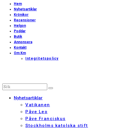
Hem
Nyhetsartiklar
Krönikor
Recensioner
Helgon
Poddar
Butik
Annonsera
Kontakt
Om Km
Integritetspolicy
Nyhetsartiklar
Vatikanen
Påve Leo
Påve Franciskus
Stockholms katolska stift