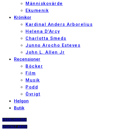
Människovärde
Ekumenik
Krönikor
Kardinal Anders Arborelius
Helena D’Arcy
Charlotta Smeds
Junno Arocho Esteves
John L. Allen Jr
Recensioner
Böcker
Film
Musik
Podd
Övrigt
Helgon
Butik
PRENUMERERA
DIGITALT ARKIV