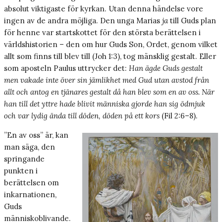
absolut viktigaste för kyrkan. Utan denna händelse vore
ingen av de andra möjliga. Den unga Marias
ja
till Guds plan
för henne var startskottet för den största berättelsen i
världshistorien – den om hur Guds Son, Ordet, genom vilket
allt som finns till blev till (Joh 1:3), tog mänsklig gestalt. Eller
som aposteln Paulus uttrycker det:
Han ägde Guds gestalt
men vakade inte över sin jämlikhet med Gud utan avstod från
allt och antog en tjänares gestalt då han blev som en av oss. När
han till det yttre hade blivit människa gjorde han sig ödmjuk
och var lydig ända till döden, döden på ett kors
(Fil 2:6–8).
”En av oss” är, kan
man säga, den
springande
punkten i
berättelsen om
inkarnationen,
Guds
människoblivande.