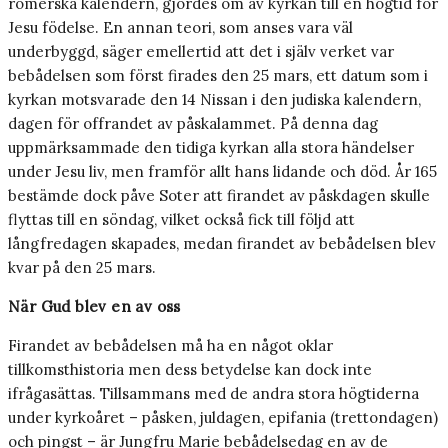
romerska kalendern, gjordes om av kyrkan till en högtid för
Jesu födelse. En annan teori, som anses vara väl
underbyggd, säger emellertid att det i själv verket var
bebådelsen som först firades den 25 mars, ett datum som i
kyrkan motsvarade den 14 Nissan i den judiska kalendern,
dagen för offrandet av påskalammet. På denna dag
uppmärksammade den tidiga kyrkan alla stora händelser
under Jesu liv, men framför allt hans lidande och död. År 165
bestämde dock påve Soter att firandet av påskdagen skulle
flyttas till en söndag, vilket också fick till följd att
långfredagen skapades, medan firandet av bebådelsen blev
kvar på den 25 mars.
När Gud blev en av oss
Firandet av bebådelsen må ha en något oklar
tillkomsthistoria men dess betydelse kan dock inte
ifrågasättas. Tillsammans med de andra stora högtiderna
under kyrkoåret – påsken, juldagen, epifania (trettondagen)
och pingst – är Jungfru Marie bebådelsedag en av de