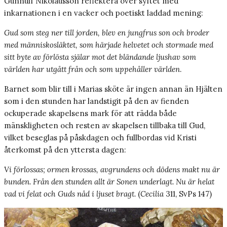
Gunnulf Nikolausson reflektera över syftet med
inkarnationen i en vacker och poetiskt laddad mening:
Gud som steg ner till jorden, blev en jungfrus son och broder
med människosläktet, som härjade helvetet och stormade med
sitt byte av förlösta själar mot det bländande ljushav som
världen har utgått från och som uppehåller världen
.
Barnet som blir till i Marias sköte är ingen annan än Hjälten
som i den stunden har landstigit på den av fienden
ockuperade skapelsens mark för att rädda både
mänskligheten och resten av skapelsen tillbaka till Gud,
vilket beseglas på påskdagen och fullbordas vid Kristi
återkomst på den yttersta dagen:
Vi förlossas; ormen krossas, avgrundens och dödens makt nu är
bunden. Från den stunden allt är Sonen underlagt. Nu är helat
vad vi felat och Guds nåd i ljuset bragt.
(
Cecilia
311, SvPs 147)