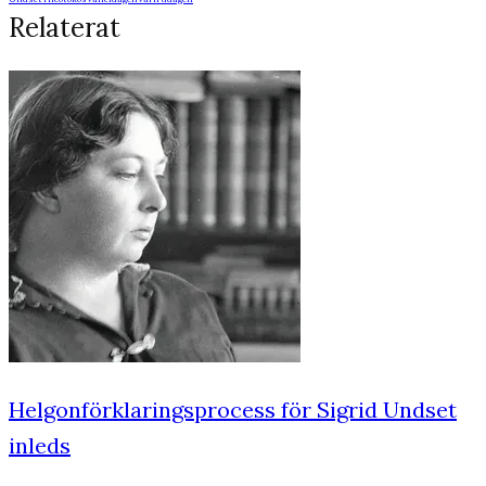
Relaterat
Helgonförklaringsprocess för Sigrid Undset
inleds