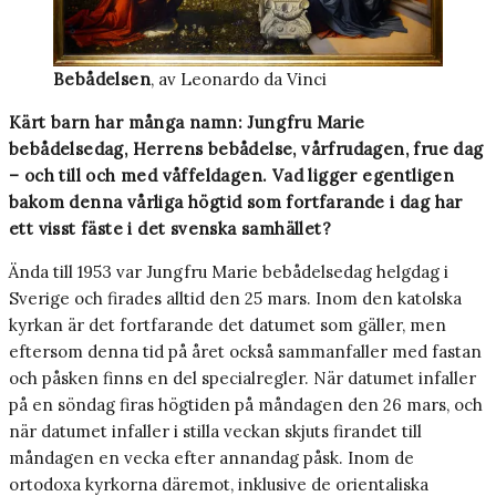
Bebådelsen
, av Leonardo da Vinci
Kärt barn har många namn: Jungfru Marie
bebådelsedag, Herrens bebådelse, vårfrudagen, frue dag
– och till och med våffeldagen. Vad ligger egentligen
bakom denna vårliga högtid som fortfarande i dag har
ett visst fäste i det svenska samhället?
Ända till 1953 var Jungfru Marie bebådelsedag helgdag i
Sverige och firades alltid den 25 mars. Inom den katolska
kyrkan är det fortfarande det datumet som gäller, men
eftersom denna tid på året också sammanfaller med fastan
och påsken finns en del specialregler. När datumet infaller
på en söndag firas högtiden på måndagen den 26 mars, och
när datumet infaller i stilla veckan skjuts firandet till
måndagen en vecka efter annandag påsk. Inom de
ortodoxa kyrkorna däremot, inklusive de orientaliska