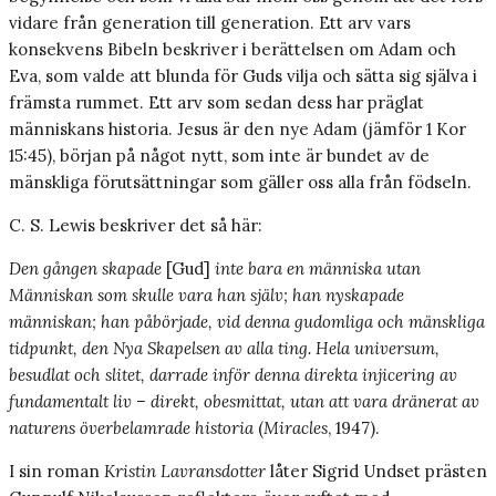
vidare från generation till generation. Ett arv vars
konsekvens Bibeln beskriver i berättelsen om Adam och
Eva, som valde att blunda för Guds vilja och sätta sig själva i
främsta rummet. Ett arv som sedan dess har präglat
människans historia. Jesus är den nye Adam (jämför 1 Kor
15:45), början på något nytt, som inte är bundet av de
mänskliga förutsättningar som gäller oss alla från födseln.
C. S. Lewis beskriver det så här:
Den gången skapade
[Gud]
inte bara en människa utan
Människan som skulle vara han själv; han nyskapade
människan; han påbörjade, vid denna gudomliga och mänskliga
tidpunkt, den Nya Skapelsen av alla ting. Hela universum,
besudlat och slitet, darrade inför denna direkta injicering av
fundamentalt liv – direkt, obesmittat, utan att vara dränerat av
naturens överbelamrade historia
(
Miracles
, 1947).
I sin roman
Kristin Lavransdotter
låter Sigrid Undset prästen