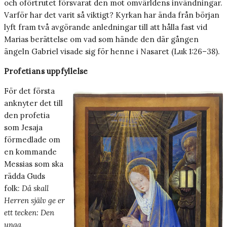
och oförtrutet försvarat den mot omvärldens invändningar.
Varför har det varit så viktigt? Kyrkan har ända från början
lyft fram två avgörande anledningar till att hålla fast vid
Marias berättelse om vad som hände den där gången
ängeln Gabriel visade sig för henne i Nasaret (Luk 1:26–38).
Profetians uppfyllelse
För det första
anknyter det till
den profetia
som Jesaja
förmedlade om
en kommande
Messias som ska
rädda Guds
folk:
Då skall
Herren själv ge er
ett tecken: Den
unga