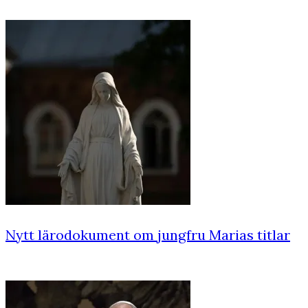
Nytt lärodokument om jungfru Marias titlar