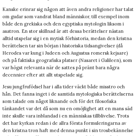
Kanske erinrar sig någon att även andra religioner har talat
om gudar som vandrat bland människor, till exempel inom
både den grekiska och den egyptiska mytologin liksom i
asatron. En stor skillnad är att dessa berättelser nästan
alltid utspelar sig i en mytisk förhistoria, medan den kristna
berättelsen tar sin början i historiska tidsangivelser (då
Herodes var kung i Judeen och Augustus romersk kejsare)
och på faktiska geografiska platser (Nasaret i Galileen), som
var högst relevanta när de sattes på pränt bara några
decennier efter att allt utspelade sig.
Jesu jungfrufödsel har i alla tider väckt både misstro och
hån. Det fanns inget i de samtida mytologiska berättelserna
som talade om något liknande och för det filosofiska
tänkandet var det då som nu en omöjlighet att en mans säd
inte skulle vara inblandad i en människas tillblivelse. Trots
det har kyrkan redan i de allra första formuleringarna av
den kristna tron haft med denna punkt i sin trosbekännelse