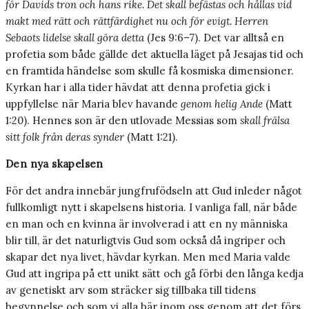
för Davids tron och hans rike. Det skall befästas och hållas vid
makt med rätt och rättfärdighet nu och för evigt. Herren
Sebaots lidelse skall göra detta
(Jes 9:6–7). Det var alltså en
profetia som både gällde det aktuella läget på Jesajas tid och
en framtida händelse som skulle få kosmiska dimensioner.
Kyrkan har i alla tider hävdat att denna profetia gick i
uppfyllelse när Maria blev havande
genom helig Ande
(Matt
1:20). Hennes son är den utlovade Messias som
skall frälsa
sitt folk från deras synder
(Matt 1:21).
Den nya skapelsen
För det andra innebär jungfrufödseln att Gud inleder något
fullkomligt nytt i skapelsens historia. I vanliga fall, när både
en man och en kvinna är involverad i att en ny människa
blir till, är det naturligtvis Gud som också då ingriper och
skapar det nya livet, hävdar kyrkan. Men med Maria valde
Gud att ingripa på ett unikt sätt och gå förbi den långa kedja
av genetiskt arv som sträcker sig tillbaka till tidens
begynnelse och som vi alla bär inom oss genom att det förs