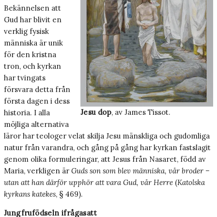
Bekännelsen att
Gud har blivit en
verklig fysisk
människa är unik
för den kristna
tron, och kyrkan
har tvingats
försvara detta från
första dagen i dess
Jesu dop
, av James Tissot.
historia. I alla
möjliga alternativa
läror har teologer velat skilja Jesu mänskliga och gudomliga
natur från varandra, och gång på gång har kyrkan fastslagit
genom olika formuleringar, att Jesus från Nasaret, född av
Maria, verkligen är
Guds son som blev människa, vår broder –
utan att han därför upphör att vara Gud, vår Herre
(
Katolska
kyrkans katekes
, § 469).
Jungfrufödseln ifrågasatt