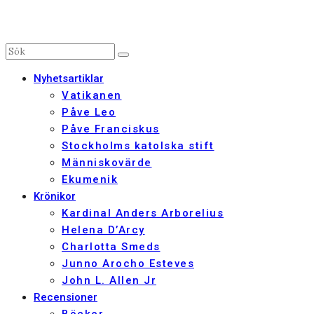
Nyhetsartiklar
Vatikanen
Påve Leo
Påve Franciskus
Stockholms katolska stift
Människovärde
Ekumenik
Krönikor
Kardinal Anders Arborelius
Helena D’Arcy
Charlotta Smeds
Junno Arocho Esteves
John L. Allen Jr
Recensioner
Böcker