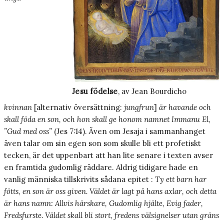
Jesu födelse
, av Jean Bourdicho
kvinnan
[alternativ översättning:
jungfrun
]
är havande och
skall föda en son, och hon skall ge honom namnet Immanu El,
”Gud med oss”
(Jes 7:14). Även om Jesaja i sammanhanget
även talar om sin egen son som skulle bli ett profetiskt
tecken, är det uppenbart att han lite senare i texten avser
en framtida gudomlig räddare. Aldrig tidigare hade en
vanlig människa tillskrivits sådana epitet :
Ty ett barn har
fötts, en son är oss given. Väldet är lagt på hans axlar, och detta
är hans namn: Allvis härskare, Gudomlig hjälte, Evig fader,
Fredsfurste. Väldet skall bli stort, fredens välsignelser utan gräns