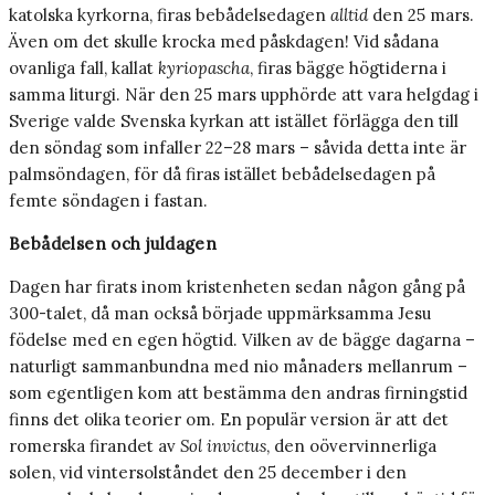
katolska kyrkorna, firas bebådelsedagen
alltid
den 25 mars.
Även om det skulle krocka med påskdagen! Vid sådana
ovanliga fall, kallat
kyriopascha
, firas bägge högtiderna i
samma liturgi. När den 25 mars upphörde att vara helgdag i
Sverige valde Svenska kyrkan att istället förlägga den till
den söndag som infaller 22–28 mars – såvida detta inte är
palmsöndagen, för då firas istället bebådelsedagen på
femte söndagen i fastan.
Bebådelsen och juldagen
Dagen har firats inom kristenheten sedan någon gång på
300-talet, då man också började uppmärksamma Jesu
födelse med en egen högtid. Vilken av de bägge dagarna –
naturligt sammanbundna med nio månaders mellanrum –
som egentligen kom att bestämma den andras firningstid
finns det olika teorier om. En populär version är att det
romerska firandet av
Sol invictus
, den oövervinnerliga
solen, vid vintersolståndet den 25 december i den