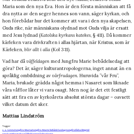
Maria som den nya Eva. Hon är den första människan att få
dra nytta av den seger hennes son vann, säger kyrkan, och
hon förebådar hur det kommer att vara i den nya skapelsen,
Guds rike, när människans olydnad mot Guds vilja är ersatt
med Jesu lydnad (
Katolska kyrkans katekes
, § 411). Då kommer
kärleken vara drivkraften i allas hjärtan, när Kristus, som är
Kärleken,
blir allt i alla
(Kol 3:11).
Vad har då
våffeldagen
med Jungfru Marie bebådelsedag att
göra? Det är, säger kulturantropologerna, inget annat än en
språklig ombildning av
vårfrudagen.
Huruvida ”vår Fru”,
Maria, brukade grädda något hemma i Nasaret som liknade
våra våfflor låter vi vara osagt. Men nog är det ett festligt
sätt att fira en av kyrkoårets absolut största dagar – oavsett
vilket datum det sker.
Mattias Lindström
Taggar
c. s. Lewis
Jungfru Maria
Jungfru Marie bebådelsedag
jungfrufödsel
Sigrid
Undset
Theotokos
Våffeldagen
Vårfrudagen