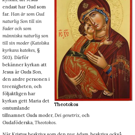
endast har Gud som
far.
Han är som Gud
naturlig Son till sin
Fader och som
människa naturlig son
till sin moder
(
Katolska
kyrkans katekes,
§
503). Därför
bekänner kyrkan att
Jesus är Guds Son,
den andre personen i
treenigheten, och
följaktligen har
kyrkan gett Maria det
Theotokos
omtumlande
tillnamnet Guds moder,
Dei genetrix
, och
Gudaföderska,
Theotokos
.
När Kristus beskrivs som den nye Adam, beskrivs också