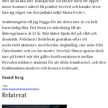
Mer än så ska inte avslöjas här. En tittare med ett öppet
sinne kommer säkert bli positivt berörd och kanske även
lära sig något om den judiska miljö Maria levde i.
Avslutningsvis vill jag flagga för att detta inte är en helt
barnvänlig film. Det finns en anledning till att
åldersgränsen är 13 år. Mot slutet bjuds det på våld och
dramatik. Födelsen i Betlehem gestaltas ofta i ett
sockersött skimmer, med herdar, änglasång, vise män från
Österlandet och en öm moder. Den här filmen sparar dock
inte på krutet när det gäller konfrontationen mellan
Herodes soldater, utsända för att döda Jesusbarnet, och den
beslutsamma modern och hennes trolovade.
Daniel Berg
Taggar
Jakobs protoevangelium
Jungfru Maria
Relaterat