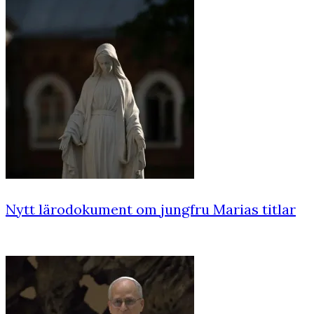
Nytt lärodokument om jungfru Marias titlar