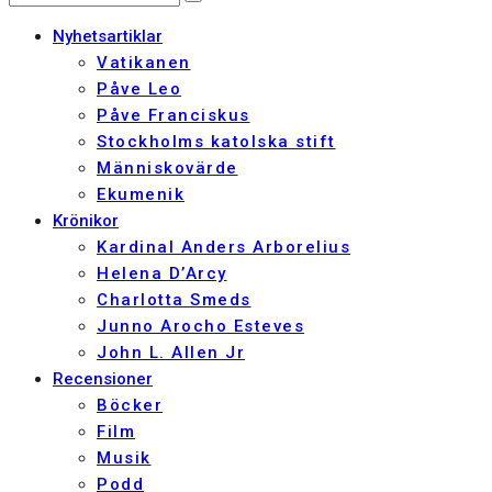
Nyhetsartiklar
Vatikanen
Påve Leo
Påve Franciskus
Stockholms katolska stift
Människovärde
Ekumenik
Krönikor
Kardinal Anders Arborelius
Helena D’Arcy
Charlotta Smeds
Junno Arocho Esteves
John L. Allen Jr
Recensioner
Böcker
Film
Musik
Podd