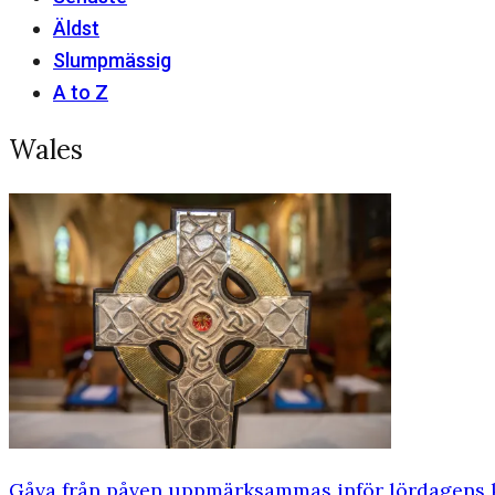
Äldst
Slumpmässig
A to Z
Wales
Gåva från påven uppmärksammas inför lördagens 