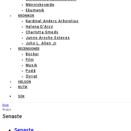
Människovärde
Ekumenik
KRÖNIKOR
Kardinal Anders Arborelius
Helena D’Arcy
Charlotta Smeds
Junno Arocho Esteves
John L. Allen Jr
RECENSIONER
Böcker
Film
Musik
Podd
Övrigt
HELGON
BUTIK
SÖK
Hem
Wales
Senaste
Senaste