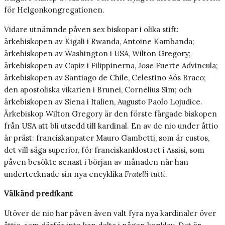
för Helgonkongregationen.
Vidare utnämnde påven sex biskopar i olika stift:
ärkebiskopen av Kigali i Rwanda, Antoine Kambanda;
ärkebiskopen av Washington i USA, Wilton Gregory;
ärkebiskopen av Capiz i Filippinerna, Jose Fuerte Advincula;
ärkebiskopen av Santiago de Chile, Celestino Aós Braco;
den apostoliska vikarien i Brunei, Cornelius Sim; och
ärkebiskopen av Siena i Italien, Augusto Paolo Lojudice.
Ärkebiskop Wilton Gregory är den förste färgade biskopen
från USA att bli utsedd till kardinal. En av de nio under åttio
är präst: franciskanpater Mauro Gambetti, som är custos,
det vill säga superior, för franciskanklostret i Assisi, som
påven besökte senast i början av månaden när han
undertecknade sin nya encyklika
Fratelli tutti
.
Välkänd predikant
Utöver de nio har påven även valt fyra nya kardinaler över