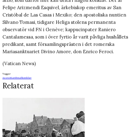
åttio, som därför inte kan delta i någon konklav. Det är
Felipe Arizmendi Esquivel, ärkebiskop emeritus av San
Cristóbal de Las Casas i Mexiko; den apostoliska nuntien
Silvano Tomasi, tidigare Heliga stolens permanenta
observatör vid FN i Genève; kappucinpater Raniero
Cantalamessa, som i över fyrtio år varit påvliga hushållets
predikant, samt församlingsprästen i det romerska
Mariasanktuariet Divino Amore, don Enrico Feroci.
(Vatican News)
Taggar
Assisi
Kardinal
konklav
Relaterat