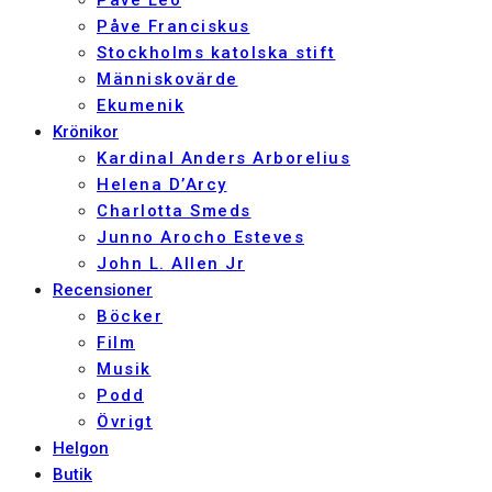
Påve Franciskus
Stockholms katolska stift
Människovärde
Ekumenik
Krönikor
Kardinal Anders Arborelius
Helena D’Arcy
Charlotta Smeds
Junno Arocho Esteves
John L. Allen Jr
Recensioner
Böcker
Film
Musik
Podd
Övrigt
Helgon
Butik