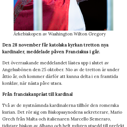
Ärkebiskopen av Washington Wilton Gregory
Den 28 november får katolska kyrkan tretton nya
kardinaler, meddelade påven Franciskus i går.
Det överraskande meddelandet lästes upp i slutet av
Angelusbönen den 25 oktober. Nio av de tretton är under
åttio år, och kommer därför att kunna delta i en framtida
konklav, när nästa påve utses.
Från franciskanpräst till kardinal
Två av de nyutnämnda kardinalerna tillhör den romerska
kurian. Det rör sig om Biskopssynodens sekreterare, Mario
Grech från Malta och italienaren Marcello Semeraro,
tidigare biskop av Albano och helt nyligen utsedd till prefekt