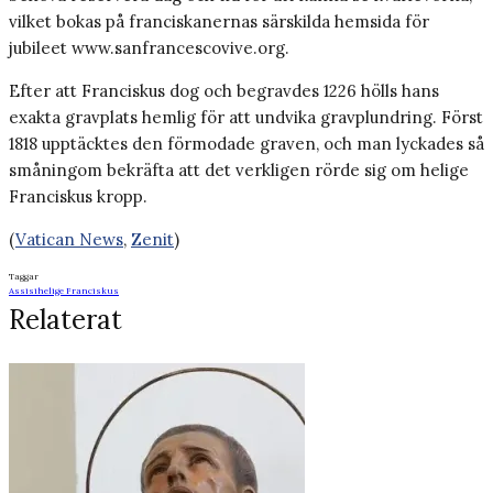
vilket bokas på franciskanernas särskilda hemsida för
jubileet www.sanfrancescovive.org.
Efter att Franciskus dog och begravdes 1226 hölls hans
exakta gravplats hemlig för att undvika gravplundring. Först
1818 upptäcktes den förmodade graven, och man lyckades så
småningom bekräfta att det verkligen rörde sig om helige
Franciskus kropp.
(
Vatican News
,
Zenit
)
Taggar
Assisi
helige Franciskus
Relaterat