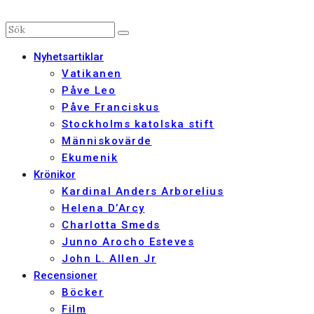
Nyhetsartiklar
Vatikanen
Påve Leo
Påve Franciskus
Stockholms katolska stift
Människovärde
Ekumenik
Krönikor
Kardinal Anders Arborelius
Helena D’Arcy
Charlotta Smeds
Junno Arocho Esteves
John L. Allen Jr
Recensioner
Böcker
Film