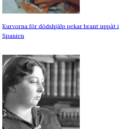
Kurvorna för dödshjälp pekar brant uppåt i
Spanien