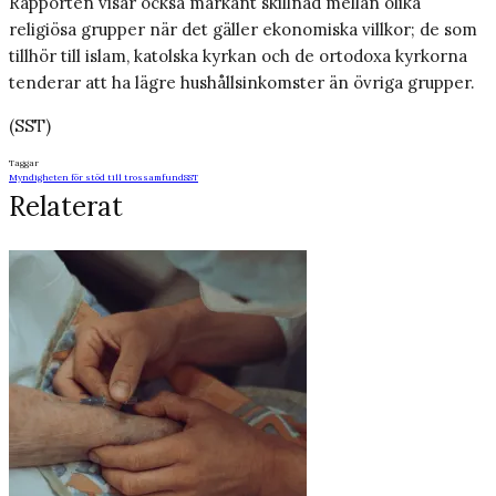
Rapporten visar också markant skillnad mellan olika
religiösa grupper när det gäller ekonomiska villkor; de som
tillhör till islam, katolska kyrkan och de ortodoxa kyrkorna
tenderar att ha lägre hushållsinkomster än övriga grupper.
(SST)
Taggar
Myndigheten för stöd till trossamfund
SST
Relaterat