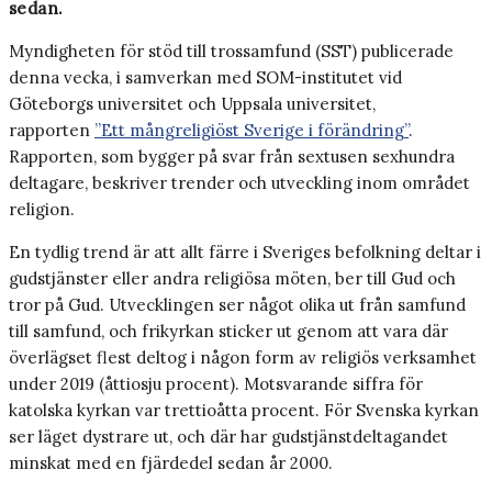
sedan.
Myndigheten för stöd till trossamfund (SST) publicerade
denna vecka, i samverkan med SOM-institutet vid
Göteborgs universitet och Uppsala universitet,
rapporten
”Ett mångreligiöst Sverige i förändring”
.
Rapporten, som bygger på svar från sextusen sexhundra
deltagare, beskriver trender och utveckling inom området
religion.
En tydlig trend är att allt färre i Sveriges befolkning deltar i
gudstjänster eller andra religiösa möten, ber till Gud och
tror på Gud. Utvecklingen ser något olika ut från samfund
till samfund, och frikyrkan sticker ut genom att vara där
överlägset flest deltog i någon form av religiös verksamhet
under 2019 (åttiosju procent). Motsvarande siffra för
katolska kyrkan var trettioåtta procent. För Svenska kyrkan
ser läget dystrare ut, och där har gudstjänstdeltagandet
minskat med en fjärdedel sedan år 2000.