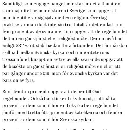
Samtidigt som engagemanget minskar är det alltjämt en
stor majoritet av människorna i Sverige som uppger att
man identifierar sig själv med en religion
.
Överlag
praktiserar man dock inte sin tro; totalt är det endast runt
fem procent av de svarande som uppger att de regelbundet
deltar i en gudstjänst eller religiöst möte. Denna nivå har
enligt SST varit stabil sedan flera årtionden. Det är märkbar
skillnad mellan Svenska kyrkan och minoriteternas
trossamfund; knappt en av tre av alla svarande uppgav att
de besökte en gudstjänst eller religiöst möte en eller ett
par gånger under 2019, men för Svenska kyrkan var det
bara en av fyra.
Runt femton procent uppgav att de ber till Gud
regelbundet. Också här sticker frikyrkan ut; sjuttioåtta
procent av dem som tillhör en frikyrka ber regelbundet,
jämför med trettioåtta procent av katolikerna och femton
procent av dem som tillhör Svenska kyrkan.