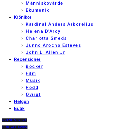
Människovärde
Ekumenik
Krönikor
Kardinal Anders Arborelius
Helena D’Arcy
Charlotta Smeds
Junno Arocho Esteves
John L. Allen Jr
Recensioner
Böcker
Film
Musik
Podd
Övrigt
Helgon
Butik
PRENUMERERA
DIGITALT ARKIV