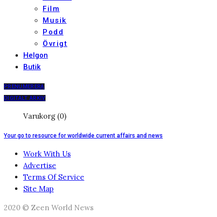
Film
Musik
Podd
Övrigt
Helgon
Butik
PRENUMERERA
DIGITALT ARKIV
Varukorg (0)
Your go to resource for worldwide current affairs and news
Work With Us
Advertise
Terms Of Service
Site Map
2020 © Zeen World News