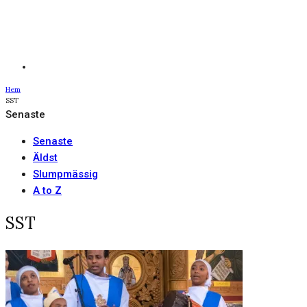
Hem
SST
Senaste
Senaste
Äldst
Slumpmässig
A to Z
SST