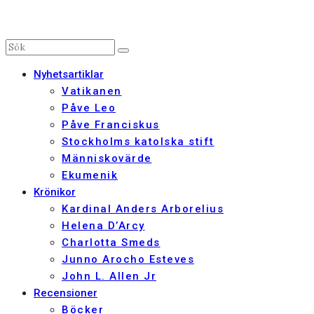
Nyhetsartiklar
Vatikanen
Påve Leo
Påve Franciskus
Stockholms katolska stift
Människovärde
Ekumenik
Krönikor
Kardinal Anders Arborelius
Helena D’Arcy
Charlotta Smeds
Junno Arocho Esteves
John L. Allen Jr
Recensioner
Böcker