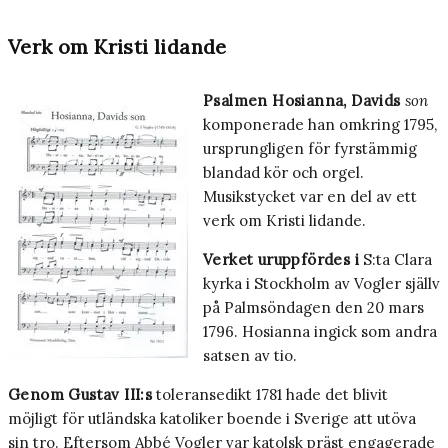
Verk om Kristi lidande
Psalmen Hosianna, Davids
son
komponerade han omkring 1795,
ursprungligen för fyrstäm­mig
blandad kör och orgel.
Musikstycket var en del av ett
verk om Kristi lidande.
Verket uruppfördes i
S:ta Clara
kyrka i Stockholm av Vogler själlv
på Palmsöndagen den 20 mars
1796. Hosianna
ingick som andra
satsen av tio.
Genom Gustav III:s
toleransedikt 1781 hade det blivit
möjligt för utländska katoliker boen­de i Sverige att utöva
sin tro. Eftersom Abbé Vogler var katolsk präst engagerade