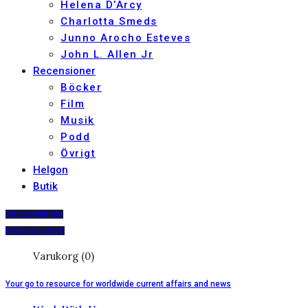
Helena D’Arcy
Charlotta Smeds
Junno Arocho Esteves
John L. Allen Jr
Recensioner
Böcker
Film
Musik
Podd
Övrigt
Helgon
Butik
PRENUMERERA
DIGITALT ARKIV
Varukorg (0)
Your go to resource for worldwide current affairs and news