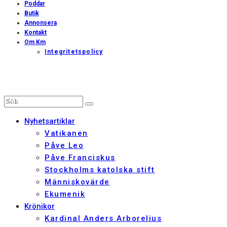
Poddar
Butik
Annonsera
Kontakt
Om Km
Integritetspolicy
Nyhetsartiklar
Vatikanen
Påve Leo
Påve Franciskus
Stockholms katolska stift
Människovärde
Ekumenik
Krönikor
Kardinal Anders Arborelius