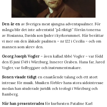
Den är en
av Sveriges mest sjungna adventspsalmer. För
många blir det inte adventstid ”på riktigt” förrän tonerna
av Hosianna, Davids son ljuder i kyrkorummet. Här berättar
vi mer om den älskade psalmen – nr 122 i Cecilia – och om
mannen som skrev den.
Georg Joseph Vogler
– även kallad Abbé Vog­ler – var född
den 15 juni 1749 i Würzburg, Innerer Graben. Hans far, Jared
Vogler, var fiolbyggare och instrumentmakare.
So­nen visade tidigt
en enastående talang och ett stort
intresse för musik. Musiken förblev hans stora sidointresse
medan han studerade juri­dik och teologi i Würzburg och
Bamberg.
När han presenterades
för kurfursten Pataline Karl