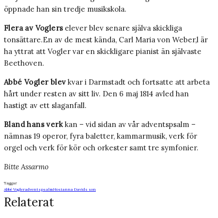
öppnade han sin tredje musikskola.
Flera av Voglers
elever blev senare själva skickliga
tonsättare.En av de mest kända, Carl Maria von Weber,l är
ha yttrat att Vogler var en skickligare pia­nist än självaste
Beethoven.
Abbé Vogler blev
kvar i Darmstadt och fort­satte att arbeta
hårt under resten av sitt liv. Den 6 maj 1814 avled han
hastigt av ett slaganfall.
Bland hans verk
kan – vid sidan av vår advents­psalm –
nämnas 19 operor, fyra baletter, kam­marmusik, verk för
orgel och verk för kör och orkester samt tre symfonier.
Bitte Assarmo
Taggar
Abbé Vogler
adventspsalm
Hosianna Davids son
Relaterat