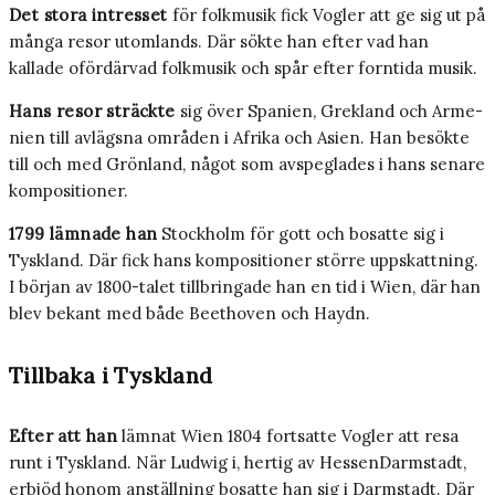
Det stora intresset
för folkmusik fick Vogler att ge sig ut på
många resor utomlands. Där sökte han efter vad han
kallade ofördärvad folkmu­sik och spår efter forntida musik.
Hans resor sträckte
sig över Spanien, Grekland och Arme­
nien till avlägsna områden i Afrika och Asien. Han besökte
till och med Grönland, något som avspeglades i hans senare
kompositioner.
1799 lämnade han
Stockholm för gott och bosatte sig i
Tyskland. Där fick hans kompositioner större uppskattning.
I början av 1800­-ta­let tillbringade han en tid i Wien, där han
blev bekant med både Beethoven och Haydn.
Tillbaka i Tyskland
Efter att han
lämnat Wien 1804 fortsatte Vog­ler att resa
runt i Tyskland. När Ludwig i, her­tig av Hessen­Darmstadt,
erbjöd honom an­ställning bosatte han sig i Darmstadt. Där