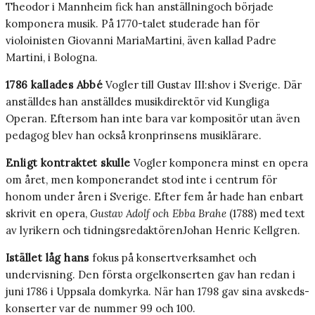
Theodor i Mannheim fick han anställningoch började
komponera musik. På 1770-­talet studerade han för
violoinisten Giovanni MariaMartini, även kallad Padre
Martini, i Bologna.
1786 kallades Abbé
Vogler till Gustav III:shov i Sverige. Där
anställdes han anställdes musikdi­rektör vid Kungliga
Operan. Eftersom han inte bara var kompositör utan även
pedagog blev han också kronprinsens musiklärare.
Enligt kontraktet skulle
Vogler komponera minst en opera
om året, men komponerandet stod inte i centrum för
honom under åren i Sve­rige. Efter fem år hade han enbart
skrivit en opera,
Gustav Adolf och Ebba Brahe
(1788) med text
av lyrikern och tidningsredaktörenJohan Henric Kellgren.
Istället låg hans
fokus på konsertverksamhet och
undervisning. Den första orgelkonserten gav han redan i
juni 1786 i Uppsala domkyrka. När han 1798 gav sina avskeds­
konserter var de nummer 99 och 100.