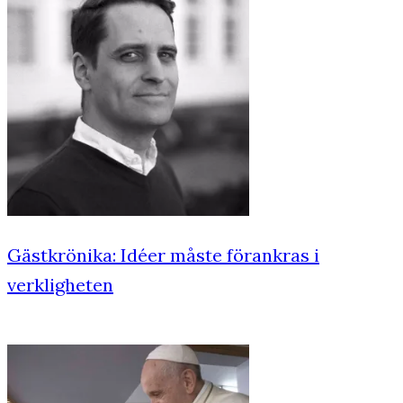
Gästkrönika: Idéer måste förankras i
verkligheten