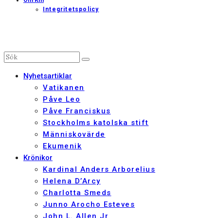
Om Km
Integritetspolicy
Nyhetsartiklar
Vatikanen
Påve Leo
Påve Franciskus
Stockholms katolska stift
Människovärde
Ekumenik
Krönikor
Kardinal Anders Arborelius
Helena D’Arcy
Charlotta Smeds
Junno Arocho Esteves
John L. Allen Jr