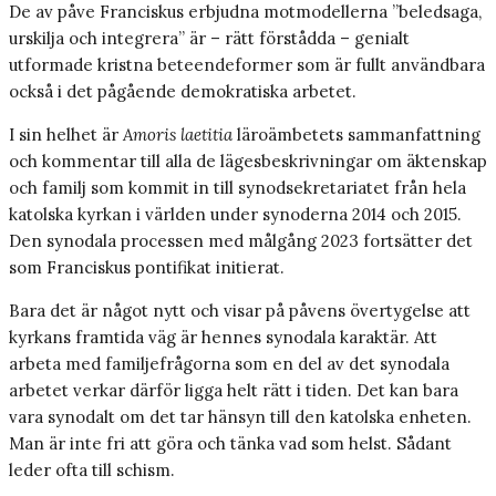
De av påve Franciskus erbjudna motmodellerna ”beledsaga,
urskilja och integrera” är – rätt förstådda – genialt
utformade kristna beteendeformer som är fullt användbara
också i det pågående demokratiska arbetet.
I sin helhet är
Amoris laetitia
läroämbetets sammanfattning
och kommentar till alla de lägesbeskrivningar om äktenskap
och familj som kommit in till synodsekretariatet från hela
katolska kyrkan i världen under synoderna 2014 och 2015.
Den synodala processen med målgång 2023 fortsätter det
som Franciskus pontifikat initierat.
Bara det är något nytt och visar på påvens övertygelse att
kyrkans framtida väg är hennes synodala karaktär. Att
arbeta med familjefrågorna som en del av det synodala
arbetet verkar därför ligga helt rätt i tiden. Det kan bara
vara synodalt om det tar hänsyn till den katolska enheten.
Man är inte fri att göra och tänka vad som helst. Sådant
leder ofta till schism.