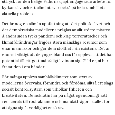
uttryck för den helige Faderns djupt engagerade arbete för
kyrkans liv och ett allmänt svar också på hela samhällets
aktuella problem.
Det är nog en allmän uppfattning att det politiska livet och
det demokratiska modellerna präglas av allt större misstro.
Å andra sidan tycks pandemi och krig, terrorattacker och
klimatförändringar frigöra stora mänskliga resurser som
enar människor och ger dem stolthet i sin existens. Det är
enormt viktigt att de yngre bland oss får uppleva att det har
potential till ett gott mänskligt liv inom sig. Gläd er, ni har
framtiden i era händer!
För många upplevs samhällsklimatet som styrt av
modellerna övervaka, förhindra och fördöma, alltså ett slags
socialt kontrollsystem som urholkar friheten och
kreativiteten. Demokratin har på något egendomligt sätt
reducerats till rösträknande och mandatfrågor i stället för
att ägna sig åt verklighetens krav.