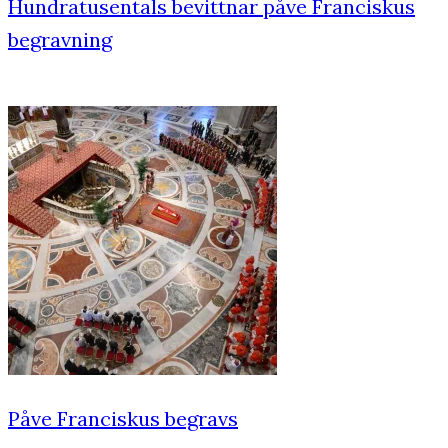
Hundratusentals bevittnar påve Franciskus
begravning
Påve Franciskus begravs