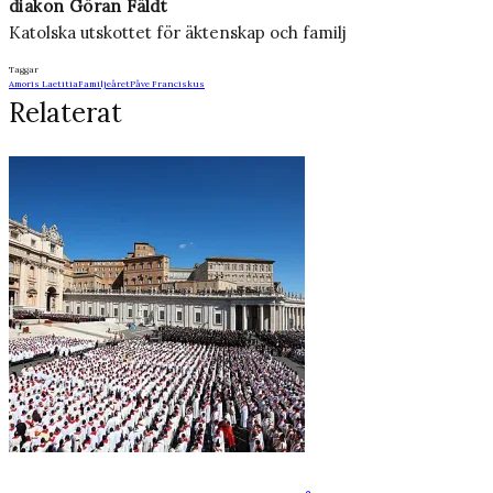
diakon Göran Fäldt
Katolska utskottet för äktenskap och familj
Taggar
Amoris Laetitia
Familjeåret
Påve Franciskus
Relaterat