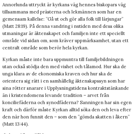
Annorlunda uttryckt är kyrkans väg hennes biskopars väg
tillsammans med prästerna och lekmännen som har en
gemensam kallelse: ”Gå ut och gör alla folk till lärjungar”
(Matt 28:19). På denna vandring i nutiden med dess olika
utmaningar är äktenskapet och familjen inte ett speciellt
område vid sidan om, som kräver uppmärksamhet, utan ett
centralt område som berör hela kyrkan.
Kyrkan måste inte bara uppmuntra till familjebildningen
utan också stödja den med vishet och tålamod. Hur ska de
unga klara av de ekonomiska kraven och hur ska de
orientera sig rätt i en samhällelig äktenskapssyn som har
sina rötter snarare i Upplysningstidens kontraktstänkande
än i kristendomens levande tradition – arvet från
konciliefäderna och synodfäderna? Sanningen har sin egen
kraft och därför måste Kyrkan alltid söka den och leva efter
den när hon funnit den – som den ”gömda skatten i åkern”
(Matt 13:44).