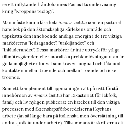
se ett inflytande från Johannes Paulus II:s undervisning
kring ”Kroppens teologi”.
Man måste kunna läsa hela
Amoris laetitia
som en pastoral
handbok på den äktenskapliga kärlekens område och
uppskatta den inneboende andliga energin i de tre viktiga
markörerna ”ledsagandet”, ”urskiljandet” och
”inkluderandet”. Dessa markörer är inte uttryck för ytliga
tillmötesgåenden eller moraliska problemlösningar utan är
goda möjligheter för val som kräver mognad och tålamod i
kontakten mellan troende och mellan troende och icke
troende.
Som ett komplement till uppmaningen att på nytt förstå
innebörden av
Amoris laetitia
har Dikasteriet för lekfolk,
familj och liv nyligen publicerat en katekes till den viktiga
processen med äktenskapsförberedelserna i kyrkans
arbete (än så länge bara på italienska men översättning till
andra språk är under arbete). Tillsammans är skrifterna ett