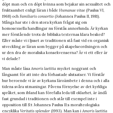
döpt man och en döpt kvinna som bejakar sin sexualitet och
fruktsamhet enligt läran i både
Humanae vitae
(Paulus VI,
1968) och
Familiaris consortio
(Johannes Paulus II, 1981).
Många har ute i den stora kyrkan frågat sig om
homosexuella handlingar nu förstås annorlunda. Är kyrkan
mer förstående trots de bibliska texternas klara besked?
Eller måste vi i ljuset av traditionen stå fast vid en organisk
utveckling av läran som bygger på skapelseordningen och
ur den dra de moraliska konsekvenserna? Är vi ett eller är
vi delade?
Man måste läsa
Amoris laetitia
mycket noggrant och
långsamt för att inte dra förhastade slutsatser. Vi förstår
hur beroende vi är av kyrkans läroämbete i denna och i alla
tidens svåra utmaningar. Påvens förnyelse av det kyrkliga
språket, som ibland kan förefalla leda till oklarhet, är ändå
fast grundad i traditionen och står till exempel inte i
opposition till S:t Johannes Paulus II:s moralteologiska
encyklika
Veritatis splendor
(1993). Man kan i
Amoris laetitia