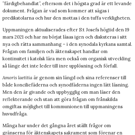
”färdigbehandlat”, eftersom det i högsta grad är ett levande
dokument. Frågan är vad som kommer att sägas i
predikstolarna och hur den mottas i den tuffa verkligheten.
Uppmaningen aktualiserades efter S:t Josefs högtid den 19
mars 2021 och har nu börjat läsas igen och diskuteras i sitt
nya och rätta sammanhang – i den synodala kyrkans samtal.
Frågan om familjen och äktenskapet handlar om
kontinuitet i katolsk lära men också om organisk utveckling
så länge det inte leder till inre upplösning och förfall.
Amoris laetitia
är genom sin längd och sina referenser till
både konciliefäderna och synodfäderna ingen lätt läsning.
Men den är givande och uppbygglig om man läser den
reflekterande och utan att göra frågan om frånskilda
omgiftas möjlighet till kommunionen till uppmaningens
huvudfråga.
Många har under det gångna året ställt frågor om
gränserna för äktenskapets sakrament som förenar en