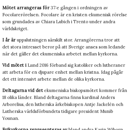
Mötet arrangeras för
37:e gången i ordningen av
Focolarerörelsen. Focolare är en kristen ekumenisk rörelse
som grundades av Chiara Lubich i Trento under andra
världskriget.
I år är
uppslutningen särskilt stor. Arrangörerna tror att
det stora intresset beror på att Sverige anses som ledande
när det gäller det ekumeniska arbetet mellan kyrkorna.
Vid mötet i
Lund 2016 förband sig katoliker och lutheraner
att arbeta för en djupare enhet mellan kristna. Idag pågår
det ett intensivt arbete mellan de olika kyrkorna.
Deltagarna vid det
ekumeniska biskopsmötet kommer från
18 olika länder. Bland deltagarna finns kardinal Anders
Arborelius, den lutherska ärkebiskopen Antje Jackelén och
Lutherska världsförbundets tidigare president Munib
Younan.
Frikyrkorna representeras av
bland andra Karin Wiborn