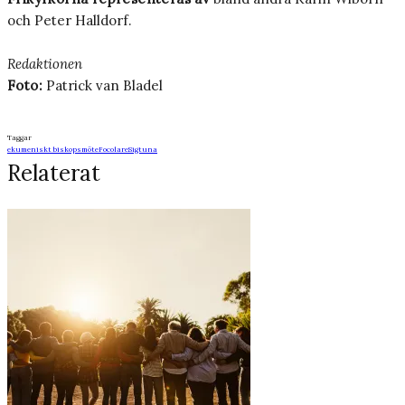
och Peter Halldorf.
Redaktionen
Foto:
Patrick van Bladel
Taggar
ekumeniskt biskopsmöte
Focolare
Sigtuna
Relaterat