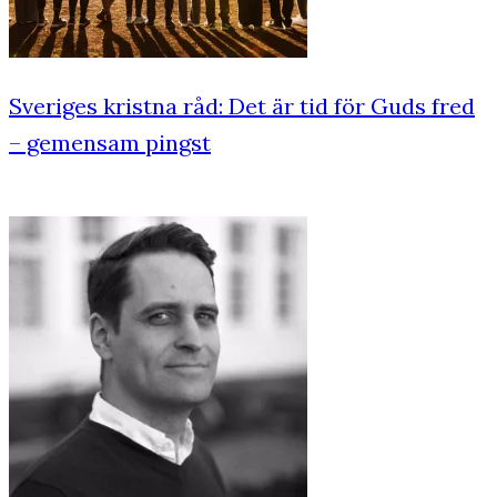
Sveriges kristna råd: Det är tid för Guds fred
– gemensam pingst