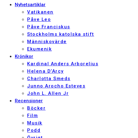
Nyhetsartiklar
Vatikanen
Påve Leo
Påve Franciskus
Stockholms katolska stift
Människovärde
Ekumenik
Krönikor
Kardinal Anders Arborelius
Helena D’Arcy
Charlotta Smeds
Junno Arocho Esteves
John L. Allen Jr
Recensioner
Böcker
Film
Musik
Podd
Övrigt