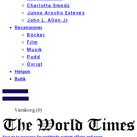
Charlotta Smeds
Junno Arocho Esteves
John L. Allen Jr
Recensioner
Böcker
Film
Musik
Podd
Övrigt
Helgon
Butik
PRENUMERERA
DIGITALT ARKIV
Varukorg (0)
Your go to resource for worldwide current affairs and news