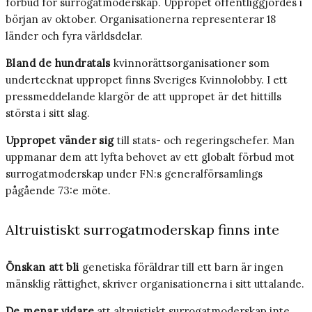
förbud för surrogatmoderskap. Uppropet offentliggjordes i
början av oktober. Organisationerna representerar 18
länder och fyra världsdelar.
Bland de hundratals
kvinnorättsorganisationer som
undertecknat uppropet finns Sveriges Kvinnolobby. I ett
pressmeddelande klargör de att uppropet är det hittills
största i sitt slag.
Uppropet vänder sig
till stats- och regeringschefer. Man
uppmanar dem att lyfta behovet av ett globalt förbud mot
surrogatmoderskap under FN:s generalförsamlings
pågående 73:e möte.
Altruistiskt surrogatmoderskap finns inte
Önskan att bli
genetiska föräldrar till ett barn är ingen
mänsklig rättighet, skriver organisationerna i sitt uttalande.
De menar vidare
att altruistiskt surrogatmoderskap inte