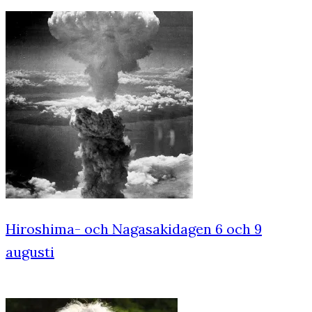
Hiroshima- och Nagasakidagen 6 och 9
augusti