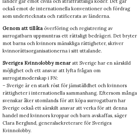
länder går emot civila och straffrättsliga koder. Det går
också emot de internationella konventioner och fördrag
som undertecknats och ratificerats av länderna.
Genom att tillåta
överföring och registrering av
surrogatbarn uppmuntras ett rättsligt bedrägeri. Det bryter
mot barns och kvinnors mänskliga rättigheter, skriver
kvinnorättsorganisationerna i sitt uttalande.
Sveriges Kvinnolobby menar
att Sverige har en särskild
möjlighet och ett ansvar att lyfta frågan om
surrogatmoderskap i FN:
– Sverige är en stark röst för jämställdhet och kvinnors
rättigheter i internationella sammanhang. Eftersom många
svenskar åker utomlands för att köpa surrogatbarn har
Sverige också ett särskilt ansvar att verka för att denna
handel med kvinnors kroppar och barn avskaffas, säger
Clara Berglund, generalsekreterare för Sveriges
Kvinnolobby.