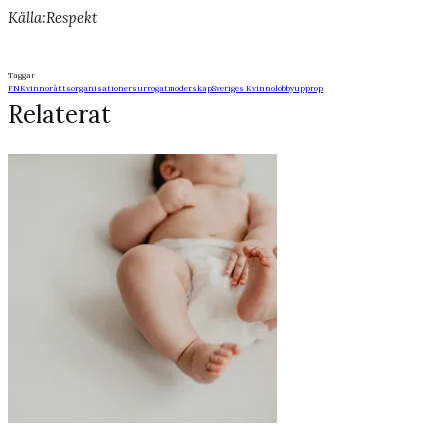
Källa:Respekt
Taggar
FN
Kvinnorättsorganisationer
surrogatmoderskap
Sveriges Kvinnolobby
upprop
Relaterat