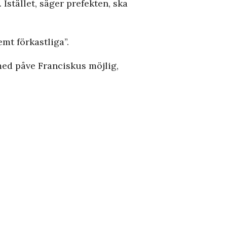
Istället, säger prefekten, ska
mt förkastliga”.
med påve Franciskus möjlig,