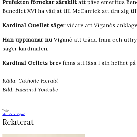
Prefekten förnekar särskilt
att påve emeritus Bene
Benedict XVI ha vädjat till McCarrick att dra sig tillb
Kardinal Ouellet säge
r vidare att Viganòs anklage
Han uppmanar nu
Viganò att träda fram och uttry
säger kardinalen.
Kardinal Oellets brev
finns att läsa i sin helhet p
Källa: Catholic Herald
Bild: Faksimil Youtube
Taggar
Marc Oellet
Viganò
Relaterat