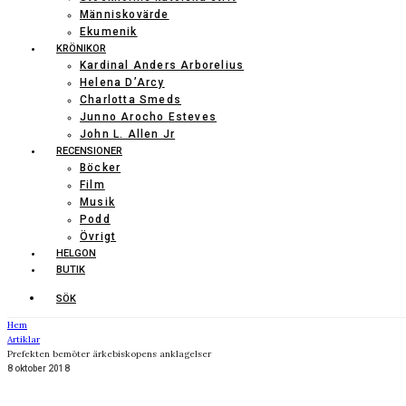
Människovärde
Ekumenik
KRÖNIKOR
Kardinal Anders Arborelius
Helena D’Arcy
Charlotta Smeds
Junno Arocho Esteves
John L. Allen Jr
RECENSIONER
Böcker
Film
Musik
Podd
Övrigt
HELGON
BUTIK
SÖK
Hem
Artiklar
Prefekten bemöter ärkebiskopens anklagelser
8 oktober 2018