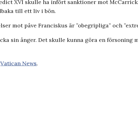
dict XVI skulle ha infört sanktioner mot McCarrick. 
aka till ett liv i bön.
lser mot påve Franciskus är ”obegripliga” och ”extre
cka sin ånger. Det skulle kunna göra en försoning 
å
Vatican News
.