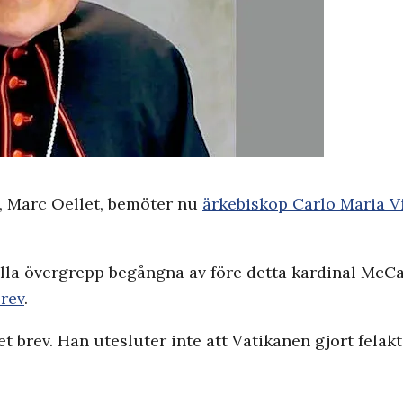
, Marc Oellet, bemöter nu
ärkebiskop Carlo Maria V
a övergrepp begångna av före detta kardinal McCar
brev
.
et brev. Han utesluter inte att Vatikanen gjort fel