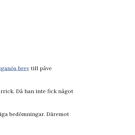
iganòs brev
till påve
rick. Då han inte fick något
aktiga bedömningar. Däremot