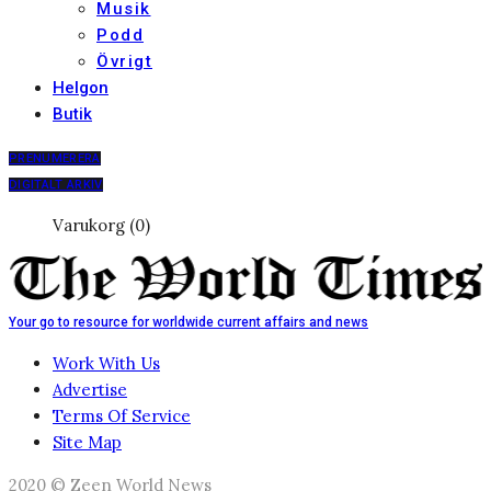
Musik
Podd
Övrigt
Helgon
Butik
PRENUMERERA
DIGITALT ARKIV
Varukorg (0)
Your go to resource for worldwide current affairs and news
Work With Us
Advertise
Terms Of Service
Site Map
2020 © Zeen World News