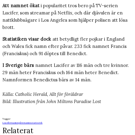
Att namnet ökat
i popularitet tros bero på TV-serien
Lucifer, som streamar på Netflix, och där djävulen är en
nattklubbsägare i Los Angeles som hjälper polisen att lösa
brott.
Statistiken visar dock
att betydligt fler pojkar i England
och Wales fick namn efter påvar. 233 fick namnet Francis
(Franciskus) och 91 döptes till Benedict.
I Sverige bärs
namnet Lucifer av 116 män och tre kvinnor.
29 män heter Franciskus och 164 män heter Benedict.
Namnformen Benedictus bärs av 14 män.
Källa: Catholic Herald, Allt för föräldrar
Bild: Illustration från John Miltons Paradise Lost
Taggar
Lucifer
namn
påvenamn
statistik
Relaterat