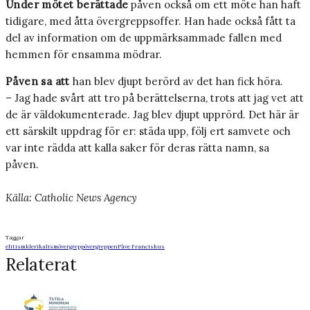
Under mötet berättade
påven också om ett möte han haft
tidigare, med åtta övergreppsoffer. Han hade också fått ta
del av information om de uppmärksammade fallen med
hemmen för ensamma mödrar.
Påven sa att
han blev djupt berörd av det han fick höra.
– Jag hade svårt att tro på berättelserna, trots att jag vet att
de är väldokumenterade. Jag blev djupt upprörd. Det här är
ett särskilt uppdrag för er: städa upp, följ ert samvete och
var inte rädda att kalla saker för deras rätta namn, sa
påven.
Källa: Catholic News Agency
Taggar
elitism
klerikalism
övergrepp
övergreppen
Påve Franciskus
Relaterat