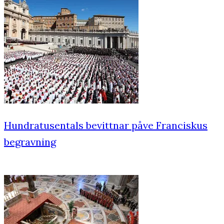
Hundratusentals bevittnar påve Franciskus
begravning