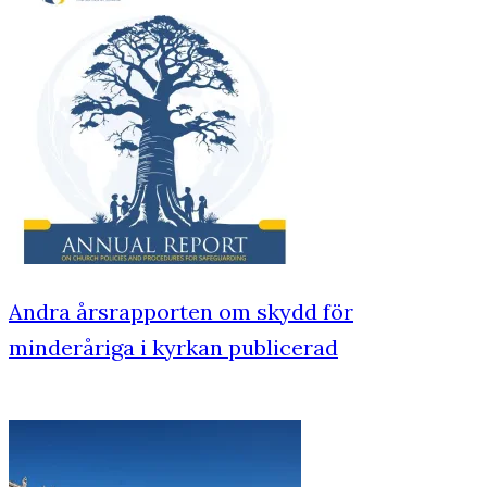
Andra årsrapporten om skydd för
minderåriga i kyrkan publicerad