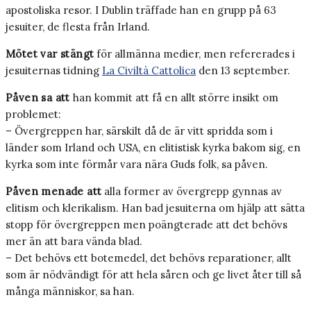
apostoliska resor. I Dublin träffade han en grupp på 63
jesuiter, de flesta från Irland.
Mötet var stängt
för allmänna medier, men refererades i
jesuiternas tidning
La Civiltà Cattolica
den 13 september.
Påven sa att
han kommit att få en allt större insikt om
problemet:
– Övergreppen har, särskilt då de är vitt spridda som i
länder som Irland och USA, en elitistisk kyrka bakom sig, en
kyrka som inte förmår vara nära Guds folk, sa påven.
Påven menade att
alla former av övergrepp gynnas av
elitism och klerikalism. Han bad jesuiterna om hjälp att sätta
stopp för övergreppen men poängterade att det behövs
mer än att bara vända blad.
– Det behövs ett botemedel, det behövs reparationer, allt
som är nödvändigt för att hela såren och ge livet åter till så
många människor, sa han.