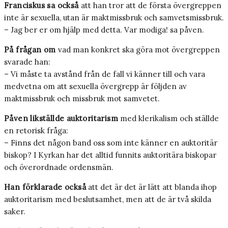
Franciskus sa också
att han tror att de första övergreppen
inte är sexuella, utan är maktmissbruk och samvetsmissbruk.
– Jag ber er om hjälp med detta. Var modiga! sa påven.
På frågan om
vad man konkret ska göra mot övergreppen
svarade han:
– Vi måste ta avstånd från de fall vi känner till och vara
medvetna om att sexuella övergrepp är följden av
maktmissbruk och missbruk mot samvetet.
Påven likställde auktoritarism
med klerikalism och ställde
en retorisk fråga:
– Finns det någon band oss som inte känner en auktoritär
biskop? I Kyrkan har det alltid funnits auktoritära biskopar
och överordnade ordensmän.
Han förklarade också
att det är det är lätt att blanda ihop
auktoritarism med beslutsamhet, men att de är två skilda
saker.