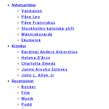
Nyhetsartiklar
Vatikanen
Påve Leo
Påve Franciskus
Stockholms katolska stift
Människovärde
Ekumenik
Krönikor
Kardinal Anders Arborelius
Helena D’Arcy
Charlotta Smeds
Junno Arocho Esteves
John L. Allen Jr
Recensioner
Böcker
Film
Musik
Podd