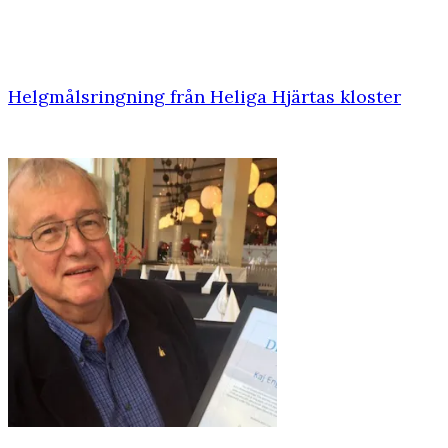
Helgmålsringning från Heliga Hjärtas kloster