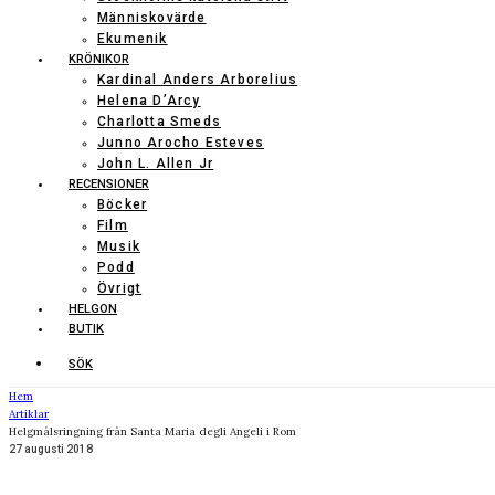
Människovärde
Ekumenik
KRÖNIKOR
Kardinal Anders Arborelius
Helena D’Arcy
Charlotta Smeds
Junno Arocho Esteves
John L. Allen Jr
RECENSIONER
Böcker
Film
Musik
Podd
Övrigt
HELGON
BUTIK
SÖK
Hem
Artiklar
Helgmålsringning från Santa Maria degli Angeli i Rom
27 augusti 2018