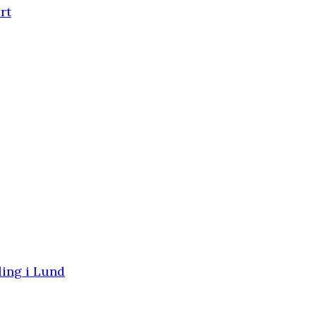
rt
ling i Lund