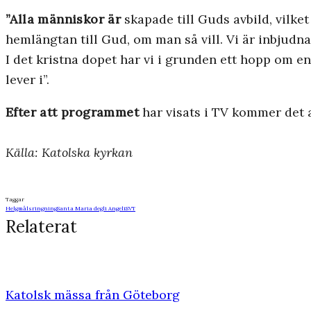
”Alla människor är
skapade till Guds avbild, vilke
hemlängtan till Gud, om man så vill. Vi är inbjudna
I det kristna dopet har vi i grunden ett hopp om 
lever i”.
Efter att programmet
har visats i TV kommer det a
Källa: Katolska kyrkan
Taggar
Helgmålsringning
Santa Maria degli Angeli
SVT
Relaterat
Katolsk mässa från Göteborg