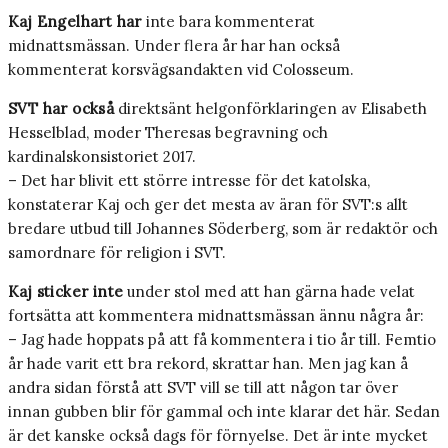
Kaj Engelhart har
inte bara kommenterat
midnattsmässan. Under flera år har han också
kommenterat korsvägsandakten vid Colosseum.
SVT har också
direktsänt helgonförklaringen av Elisabeth
Hesselblad, moder Theresas begravning och
kardinalskonsistoriet 2017.
– Det har blivit ett större intresse för det katolska,
konstaterar Kaj och ger det mesta av äran för SVT:s allt
bredare utbud till Johannes Söderberg, som är redaktör och
samordnare för religion i SVT.
Kaj sticker inte
under stol med att han gärna hade velat
fortsätta att kommentera midnattsmässan ännu några år:
– Jag hade hoppats på att få kommentera i tio år till. Femtio
år hade varit ett bra rekord, skrattar han. Men jag kan å
andra sidan förstå att SVT vill se till att någon tar över
innan gubben blir för gammal och inte klarar det här. Sedan
är det kanske också dags för förnyelse. Det är inte mycket