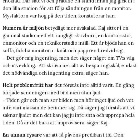
choklad. Där satt vi och pratade en stund innan jag gick in i
den lilla studion för att följa sändningen från en monitor.
Mysfaktorn var hög på den tiden, konstaterar han.
Numera är miljön
betydligt mer avskalad. Kaj sitter i en
gammal studio med ett rangligt skrivbord, en kontorsstol,
enmonitor och en teknikerstudio intill. Ett år bjöds han en
soffa, fick ha monitorn i knät och pappren bredvid sig.
– Det gör mig ingenting, men det säger något om TV:s väg
och utveckling. Att skruva ner allt av besparingsskäl, endast
det nödvändiga och ingenting extra, säger han.
Helt problemfritt har
det förstås inte alltid varit. En gång
började sändningen med bild men utan ljud.
– Tiden går och man ser bilden men hör inget ljud och vet
inte vari mässan de befinner sig. Då säger jag förstås att vi
saknar ljudet men det kan jag ju inte sitta och upprepa hela
tiden. Då är det bara att improvisera, säger Kaj.
En annan rysare
var att få påvens predikan i tid. Den