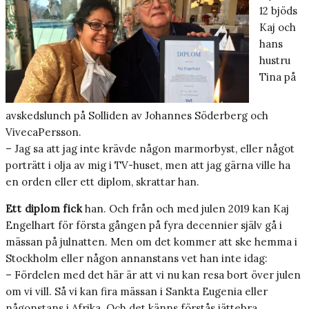
12 bjöds
Kaj och
hans
hustru
Tina på
avskedslunch på Solliden av Johannes Söderberg och
VivecaPersson.
– Jag sa att jag inte krävde någon marmorbyst, eller något
porträtt i olja av mig i TV-huset, men att jag gärna ville ha
en orden eller ett diplom, skrattar han.
Ett diplom fick
han. Och från och med julen 2019 kan Kaj
Engelhart för första gången på fyra decennier själv gå i
mässan på julnatten. Men om det kommer att ske hemma i
Stockholm eller någon annanstans vet han inte idag:
– Fördelen med det här är att vi nu kan resa bort över julen
om vi vill. Så vi kan fira mässan i Sankta Eugenia eller
någonstans i Afrika. Och det känns förstås jättebra.