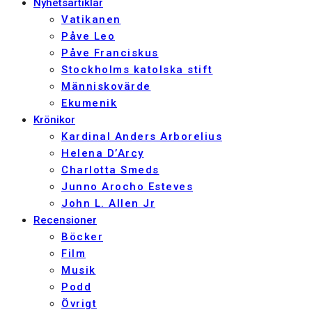
Nyhetsartiklar
Vatikanen
Påve Leo
Påve Franciskus
Stockholms katolska stift
Människovärde
Ekumenik
Krönikor
Kardinal Anders Arborelius
Helena D’Arcy
Charlotta Smeds
Junno Arocho Esteves
John L. Allen Jr
Recensioner
Böcker
Film
Musik
Podd
Övrigt