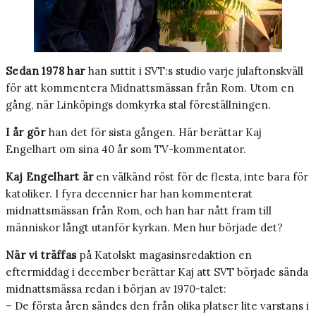
Sedan 1978 har
han suttit i SVT:s studio varje julaftonskväll
för att kommentera Midnattsmässan från Rom. Utom en
gång, när Linköpings domkyrka stal föreställningen.
I år gör
han det för sista gången. Här berättar Kaj
Engelhart om sina 40 år som TV-kommentator.
Kaj Engelhart är
en välkänd röst för de flesta, inte bara för
katoliker. I fyra decennier har han kommenterat
midnattsmässan från Rom, och han har nått fram till
människor långt utanför kyrkan. Men hur började det?
När vi träffas
på Katolskt magasinsredaktion en
eftermiddag i december berättar Kaj att SVT började sända
midnattsmässa redan i början av 1970-talet:
– De första åren sändes den från olika platser lite varstans i