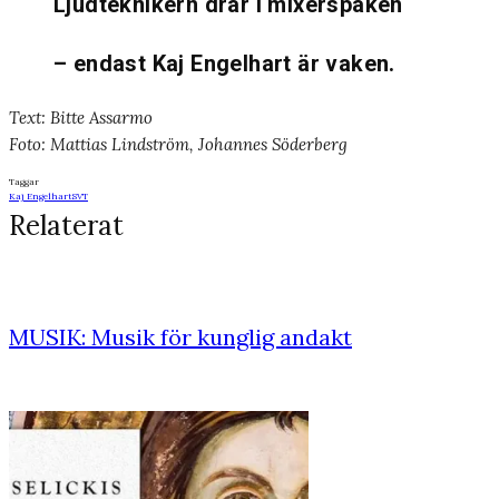
Ljudteknikern drar i mixerspaken
– endast Kaj Engelhart är vaken.
Text: Bitte Assarmo
Foto: Mattias Lindström, Johannes Söderberg
Taggar
Kaj Engelhart
SVT
Relaterat
MUSIK: Musik för kunglig andakt