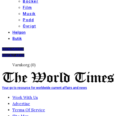
Böcker
Film
Musik
Podd
Övrigt
Helgon
Butik
PRENUMERERA
DIGITALT ARKIV
Varukorg (0)
Your go to resource for worldwide current affairs and news
Work With Us
Advertise
Terms Of Service