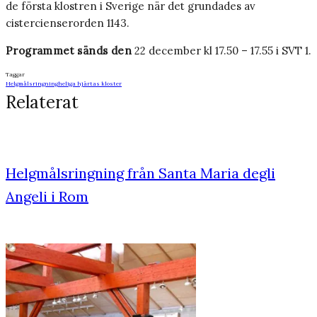
de första klostren i Sverige när det grundades av
cistercienserorden 1143.
Programmet sänds den
22 december kl 17.50 – 17.55 i SVT 1.
Taggar
Helgmålsringning
heliga hjärtas kloster
Relaterat
Helgmålsringning från Santa Maria degli
Angeli i Rom