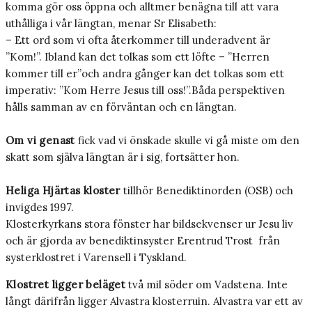
komma gör oss öppna och alltmer benägna till att vara
uthålliga i vår längtan, menar Sr Elisabeth:
– Ett ord som vi ofta återkommer till underadvent är
”Kom!”. Ibland kan det tolkas som ett löfte – ”Herren
kommer till er”och andra gånger kan det tolkas som ett
imperativ: ”Kom Herre Jesus till oss!”.Båda perspektiven
hålls samman av en förväntan och en längtan.
Om vi genast
fick vad vi önskade skulle vi gå miste om den
skatt som själva längtan är i sig, fortsätter hon.
Heliga Hjärtas kloster
tillhör Benediktinorden (OSB) och
invigdes 1997.
Klosterkyrkans stora fönster har bildsekvenser ur Jesu liv
och är gjorda av benediktinsyster Erentrud Trost från
systerklostret i Varensell i Tyskland.
Klostret ligger beläget
två mil söder om Vadstena. Inte
långt därifrån ligger Alvastra klosterruin. Alvastra var ett av