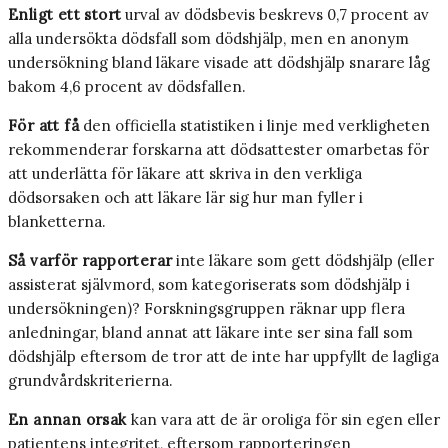
Enligt ett stort
urval av dödsbevis beskrevs 0,7 procent av
alla undersökta dödsfall som dödshjälp, men en anonym
undersökning bland läkare visade att dödshjälp snarare låg
bakom 4,6 procent av dödsfallen.
För att få
den officiella statistiken i linje med verkligheten
rekommenderar forskarna att dödsattester omarbetas för
att underlätta för läkare att skriva in den verkliga
dödsorsaken och att läkare lär sig hur man fyller i
blanketterna.
Så varför rapporterar
inte läkare som gett dödshjälp (eller
assisterat självmord, som kategoriserats som dödshjälp i
undersökningen)? Forskningsgruppen räknar upp flera
anledningar, bland annat att läkare inte ser sina fall som
dödshjälp eftersom de tror att de inte har uppfyllt de lagliga
grundvårdskriterierna.
En annan orsak
kan vara att de är oroliga för sin egen eller
patientens integritet, eftersom rapporteringen