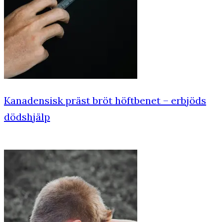
Kanadensisk präst bröt höftbenet – erbjöds
dödshjälp