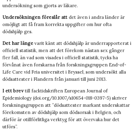
undersökning som gjorts av läkare.
Undersökningen föreslår att
det även i andra länder är
omöjligt att få fram korrekta uppgifter om hur ofta
dödshjälp ges.
Det har länge
varit känt att dödshjälp är underrapporterat i
officiell statistik, men att det förekom nästan sex gånger
fler fall, än vad som visades i officiell statistik, tycks ha
förvånat även forskarna från forskningsgruppen End-of-
Life Care vid Fria universitet i Bryssel, som undersökt alla
dödsattester i Flandern från januari till juni 2013.
I ett brev
till facktidskriften European Journal of
Epidemiology (doi.org/10.1007/s10654-018-0397-5) skriver
forskningsgruppen att ”dödsattester markant underskattar
förekomsten av dödshjälp som dödsorsak i Belgien, och
därför är otillförlitliga verktyg för att övervaka hur det
utförs”.