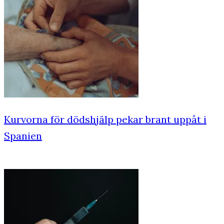
Kurvorna för dödshjälp pekar brant uppåt i
Spanien