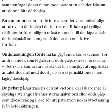
sammanfogar deras namn med patienten och det faktum
att denna fått dödshjälp.
En annan orsak
är att de inte anser det vara nödvändigt
att skriva in dödshjälp i dödsattesten. Bristen på tydliga
riktlinjer är förmodligen också en orsak till det låga antalet
dödshjälpsfall som anges på dödsattester”, skriver
forskarna.
Undersökningen torde ha
långtgående konsekvenser för
andra länder, som legaliserat dödshjälp, skriver forskarna:
– Det skulle kunna vara så att det blir omöjligt att uppskatta
antalet dödsfall med dödshjälp i vissa jurisdiktioner med
laglig dödshjälp.
De pekar på
Australiens delstat Victoria, där läkare inte är
skyldiga att ange läkarassisterat självmord eller dödshjälp
som dödsorsak pga. oro för att patienten nekas utbetalning
från livförsäkringen.