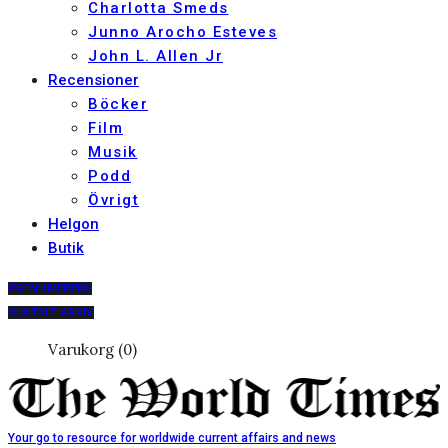
Charlotta Smeds
Junno Arocho Esteves
John L. Allen Jr
Recensioner
Böcker
Film
Musik
Podd
Övrigt
Helgon
Butik
PRENUMERERA
DIGITALT ARKIV
Varukorg (0)
Your go to resource for worldwide current affairs and news