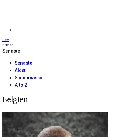
Hem
Belgien
Senaste
Senaste
Äldst
Slumpmässig
A to Z
Belgien