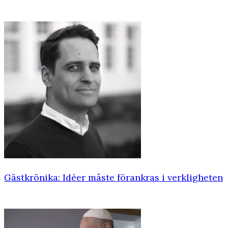
Gästkrönika: Idéer måste förankras i verkligheten