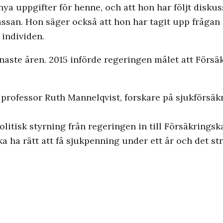
t nya uppgifter för henne, och att hon har följt dis
assan. Hon säger också att hon har tagit upp fråga
 individen.
naste åren. 2015 införde regeringen målet att Försäk
professor Ruth Mannelqvist, forskare på sjukförsä
politisk styrning från regeringen in till Försäkrings
a rätt att få sjukpenning under ett år och det stri