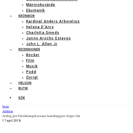
Människovärde
Ekumenik
KRÖNIKOR
Kardinal Anders Arborelius
Helena D’Arcy
Charlotta Smeds
Junno Arocho Esteves
John L. Allen Jr
RECENSIONER
Böcker
Film
Musik
Podd
Övrigt
HELGON
BUTIK
SÖK
Hem
Artiklar
Avslag ger Försäkringskassans handläggare högre lön
17 april 2018