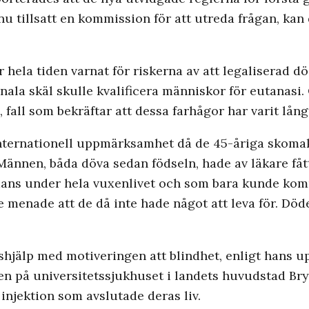
u tillsatt en kommission för att utreda frågan, kan 
r hela tiden varnat för riskerna av att legaliserad d
ala skäl skulle kvalificera människor för eutanasi. 
fall som bekräftar att dessa farhågor har varit lån
internationell uppmärksamhet då de 45-åriga skoma
 Männen, båda döva sedan födseln, hade av läkare fåt
ammans under hela vuxenlivet och som bara kunde ko
e menade att de då inte hade något att leva för. Död
jälp med motiveringen att blindhet, enligt hans upp
en på universitetssjukhuset i landets huvudstad Bry
njektion som avslutade deras liv.