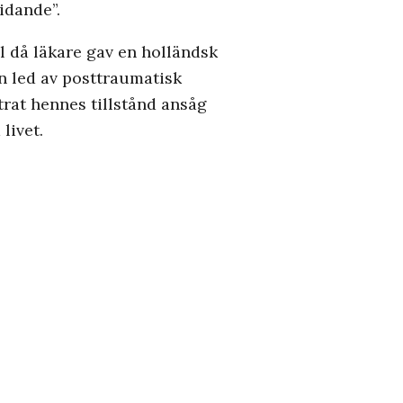
idande”.
ol då läkare gav en holländsk
n led av posttraumatisk
ttrat hennes tillstånd ansåg
livet.