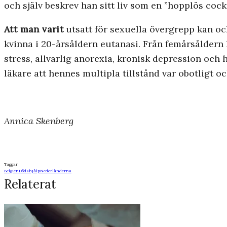
och själv beskrev han sitt liv som en ”hopplös coc
Att man varit
utsatt för sexuella övergrepp kan ock
kvinna i 20-årsåldern eutanasi. Från femårsåldern 
stress, allvarlig anorexia, kronisk depression och 
läkare att hennes multipla tillstånd var obotligt och
Annica Skenberg
Taggar
Belgien
Dödshjälp
Nederländerna
Relaterat