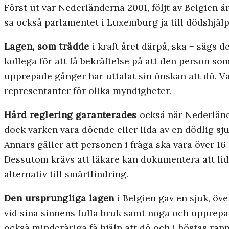
Först ut var Nederländerna 2001, följt av Belgien år
sa också parlamentet i Luxemburg ja till dödshjälp
Lagen, som trädde
i kraft året därpå, ska − sägs d
kollega för att få bekräftelse på att den person som 
upprepade gånger har uttalat sin önskan att dö. Va
representanter för olika myndigheter.
Hård reglering garanterades
också när Nederlände
dock varken vara döende eller lida av en dödlig s
Annars gäller att personen i fråga ska vara över 16
Dessutom krävs att läkare kan dokumentera att lidan
alternativ till smärtlindring.
Den ursprungliga lagen
i Belgien gav en sjuk, öve
vid sina sinnens fulla bruk samt noga och upprepa
också minderåriga få hjälp att dö och i höstas rap