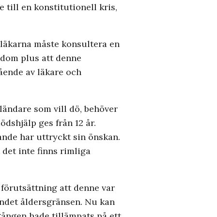
till en konstitutionell kris,
tt läkarna måste konsultera en
jukdom plus att denne
tående av läkare och
ländare som vill dö, behöver
dshjälp ges från 12 år.
gande har uttryckt sin önskan.
 det inte finns rimliga
r förutsättning att denne var
andet åldersgränsen. Nu kan
gången hade tillämpats på ett