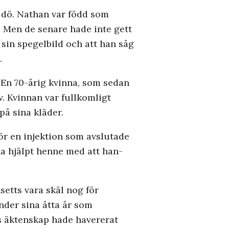
tt dö. Nathan var född som
. Men de senare hade inte gett
 sin spegelbild och att han såg
.
. En 70-årig kvinna, som sedan
iv. Kvinnan var fullkomligt
på sina kläder.
ör en injektion som avslutade
ha hjälpt henne med att han-
setts vara skäl nog för
nder sina åtta år som
s äktenskap hade havererat