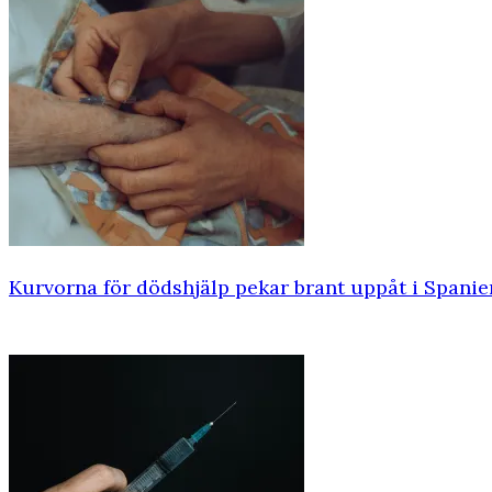
Kurvorna för dödshjälp pekar brant uppåt i Spanie