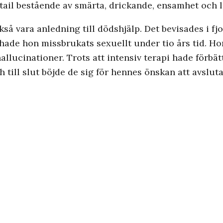
ktail bestående av smärta, drickande, ensamhet och l
så vara anledning till dödshjälp. Det bevisades i fj
hade hon missbrukats sexuellt under tio års tid. Ho
hallucinationer. Trots att intensiv terapi hade förbä
 till slut böjde de sig för hennes önskan att avsluta 