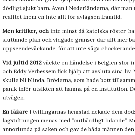
dödligt sjukt barn. Även i Nederländerna, där man n
realitet inom en inte allt för avlägsen framtid.
Men kritiker, och
inte minst då katolska röster, ha
sluttande plan och vidgade gränser där allt mer ban
uppseendeväckande, för att inte säga chockerande, 
Vid jultid 2012
väckte en händelse i Belgien stor 
och Eddy Verbessem fick hjälp att avsluta sina liv.
skulle bli blinda. Bröderna, som hade bott tills
panik inför utsikten att hamna på en institution. D
utvägen.
En läkare i
tvillingarnas hemstad nekade dem dödsh
lagstiftningen menas med ”outhärdligt lidande”. M
annorlunda på saken och gav de båda männen den i