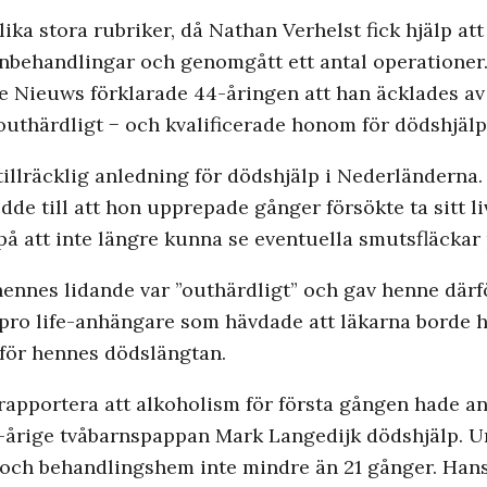
 lika stora rubriker, då Nathan Verhelst fick hjälp a
monbehandlingar och genomgått ett antal operationer
se Nieuws förklarade 44-åringen att han äcklades av
uthärdligt − och kvalificerade honom för dödshjälp
tillräcklig anledning för dödshjälp i Nederländerna
ledde till att hon upprepade gånger försökte ta sitt l
på att inte längre kunna se eventuella smutsfläckar 
 hennes lidande var ”outhärdligt” och gav henne därf
v pro life-anhängare som hävdade att läkarna borde 
r för hennes dödslängtan.
rapportera att alkoholism för första gången hade an
1-årige tvåbarnspappan Mark Langedijk dödshjälp. U
s och behandlingshem inte mindre än 21 gånger. Han