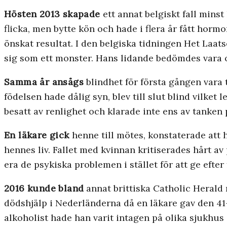
Hösten 2013 skapade
ett annat belgiskt fall minst
flicka, men bytte kön och hade i flera år fått hor
önskat resultat. I den belgiska tidningen Het Laat
sig som ett monster. Hans lidande bedömdes vara o
Samma år ansågs
blindhet för första gången vara 
födelsen hade dålig syn, blev till slut blind vilket 
besatt av renlighet och klarade inte ens av tanken 
En läkare gick
henne till mötes, konstaterade att
hennes liv. Fallet med kvinnan kritiserades hårt a
era de psykiska problemen i stället för att ge efte
2016 kunde bland
annat brittiska Catholic Herald 
dödshjälp i Nederländerna då en läkare gav den 4
alkoholist hade han varit intagen på olika sjukhu