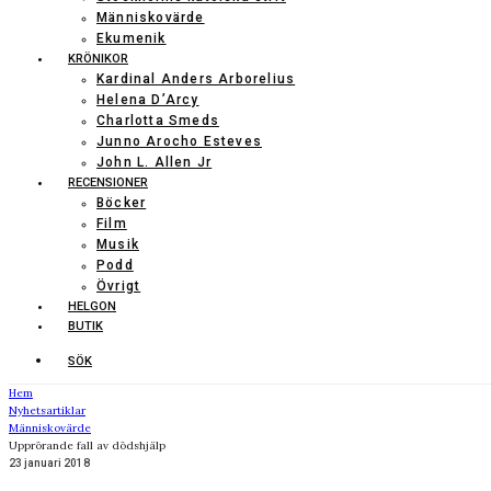
Människovärde
Ekumenik
KRÖNIKOR
Kardinal Anders Arborelius
Helena D’Arcy
Charlotta Smeds
Junno Arocho Esteves
John L. Allen Jr
RECENSIONER
Böcker
Film
Musik
Podd
Övrigt
HELGON
BUTIK
SÖK
Hem
Nyhetsartiklar
Människovärde
Upprörande fall av dödshjälp
23 januari 2018