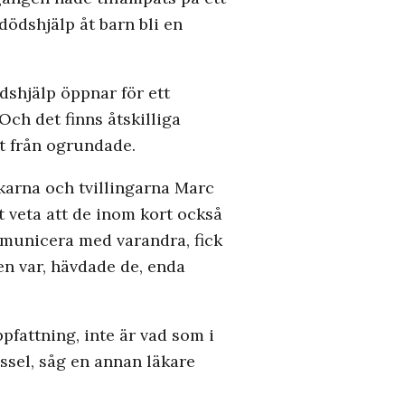
dödshjälp åt barn bli en
ödshjälp öppnar för ett
Och det finns åtskilliga
gt från ogrundade.
karna och tvillingarna Marc
t veta att de inom kort också
mmunicera med varandra, fick
en var, hävdade de, enda
fattning, inte är vad som i
ssel, såg en annan läkare