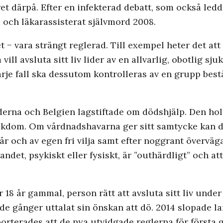
et därpå. Efter en infekterad debatt, som också ledde 
 och läkarassisterat självmord 2008.
et − vara strängt reglerad. Till exempel heter det a
vill avsluta sitt liv lider av en allvarlig, obotlig s
rje fall ska dessutom kontrolleras av en grupp bes
rna och Belgien lagstiftade om dödshjälp. Den hol
jukdom. Om vårdnadshavarna ger sitt samtycke kan dö
 år och av egen fri vilja samt efter noggrant övervä
det, psykiskt eller fysiskt, är ”outhärdligt” och att
r 18 år gammal, person rätt att avsluta sitt liv unde
de gånger uttalat sin önskan att dö. 2014 slopade l
porterades att de nya utvidgade reglerna för första 