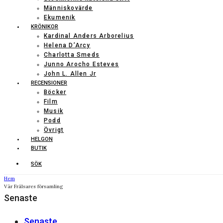
Människovärde
Ekumenik
KRÖNIKOR
Kardinal Anders Arborelius
Helena D’Arcy
Charlotta Smeds
Junno Arocho Esteves
John L. Allen Jr
RECENSIONER
Böcker
Film
Musik
Podd
Övrigt
HELGON
BUTIK
SÖK
Hem
Vår Frälsares församling
Senaste
Senaste