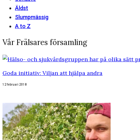
Äldst
Slumpmässig
A to Z
Vår Frälsares församling
Goda initiativ: Viljan att hjälpa andra
12 februari 2018