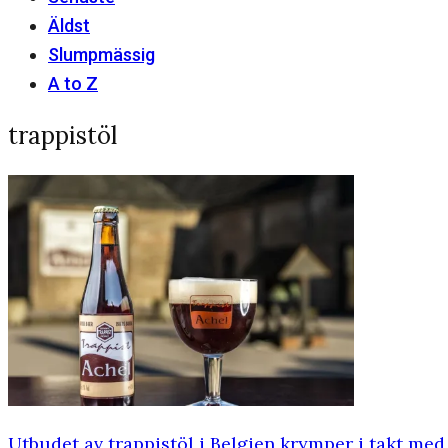
Äldst
Slumpmässig
A to Z
trappistöl
Utbudet av trappistöl i Belgien krymper i takt med