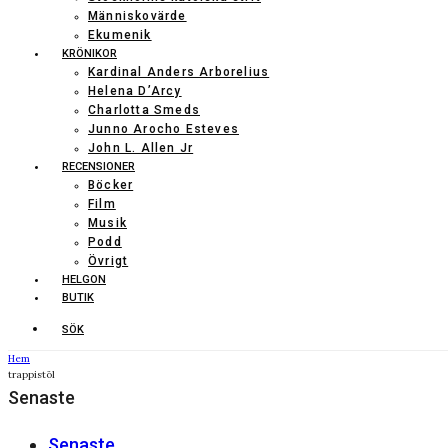
Människovärde
Ekumenik
KRÖNIKOR
Kardinal Anders Arborelius
Helena D’Arcy
Charlotta Smeds
Junno Arocho Esteves
John L. Allen Jr
RECENSIONER
Böcker
Film
Musik
Podd
Övrigt
HELGON
BUTIK
SÖK
Hem
trappistöl
Senaste
Senaste