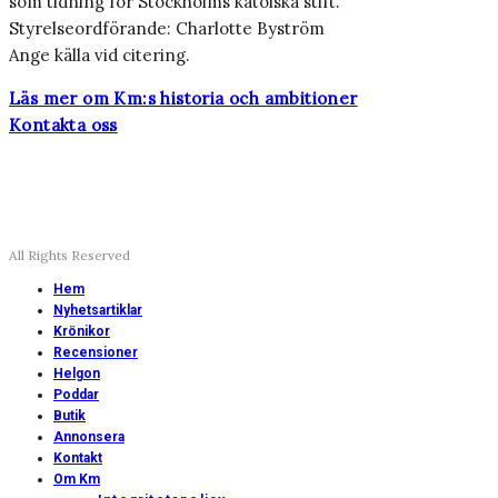
som tidning för Stockholms katolska stift.
Styrelseordförande: Charlotte Byström
Ange källa vid citering.
Läs mer om Km:s historia och ambitioner
Kontakta oss
All Rights Reserved
Hem
Nyhetsartiklar
Krönikor
Recensioner
Helgon
Poddar
Butik
Annonsera
Kontakt
Om Km