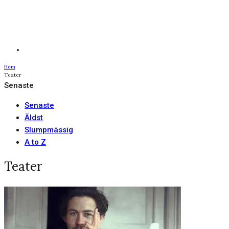
Hem
Teater
Senaste
Senaste
Äldst
Slumpmässig
A to Z
Teater