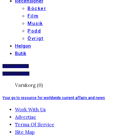
Recensioner
Böcker
Film
Musik
Podd
Övrigt
Helgon
Butik
PRENUMERERA
DIGITALT ARKIV
Varukorg (0)
Your go to resource for worldwide current affairs and news
Work With Us
Advertise
Terms Of Service
Site Map