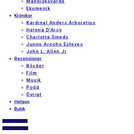
Människovärde
Ekumenik
Krönikor
Kardinal Anders Arborelius
Helena D’Arcy
Charlotta Smeds
Junno Arocho Esteves
John L. Allen Jr
Recensioner
Böcker
Film
Musik
Podd
Övrigt
Helgon
Butik
PRENUMERERA
DIGITALT ARKIV