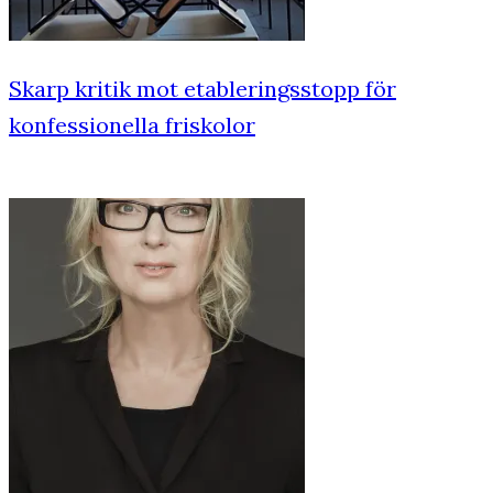
Skarp kritik mot etableringsstopp för
konfessionella friskolor