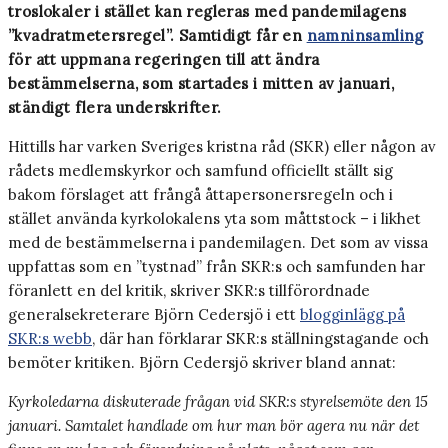
troslokaler i stället kan regleras med pandemilagens
”kvadratmetersregel”. Samtidigt får en
namninsamling
för att uppmana regeringen till att ändra
bestämmelserna, som startades i mitten av januari,
ständigt flera underskrifter.
Hittills har varken Sveriges kristna råd (SKR) eller någon av
rådets medlemskyrkor och samfund officiellt ställt sig
bakom förslaget att frångå åttapersonersregeln och i
stället använda kyrkolokalens yta som måttstock – i likhet
med de bestämmelserna i pandemilagen. Det som av vissa
uppfattas som en ”tystnad” från SKR:s och samfunden har
föranlett en del kritik, skriver SKR:s tillförordnade
generalsekreterare Björn Cedersjö i ett
blogginlägg på
SKR:s webb
, där han förklarar SKR:s ställningstagande och
bemöter kritiken. Björn Cedersjö skriver bland annat:
Kyrkoledarna diskuterade frågan vid SKR:s styrelsemöte den 15
januari. Samtalet handlade om hur man bör agera nu när det