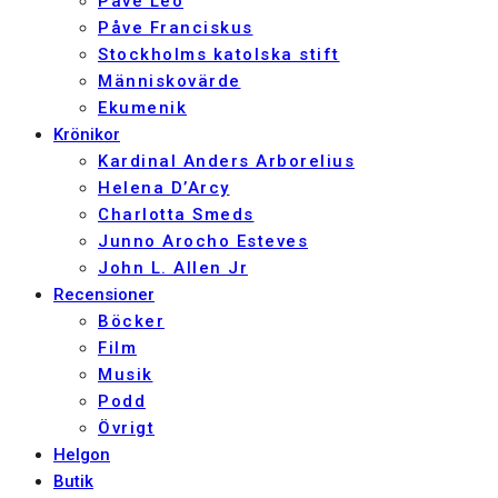
Påve Leo
Påve Franciskus
Stockholms katolska stift
Människovärde
Ekumenik
Krönikor
Kardinal Anders Arborelius
Helena D’Arcy
Charlotta Smeds
Junno Arocho Esteves
John L. Allen Jr
Recensioner
Böcker
Film
Musik
Podd
Övrigt
Helgon
Butik