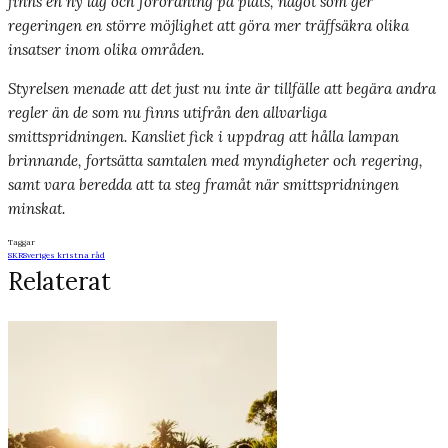
finns en ny lag och förordning på plats, något som ger
regeringen en större möjlighet att göra mer träffsäkra olika
insatser inom olika områden.
Styrelsen menade att det just nu inte är tillfälle att begära andra
regler än de som nu finns utifrån den allvarliga
smittspridningen. Kansliet fick i uppdrag att hålla lampan
brinnande, fortsätta samtalen med myndigheter och regering,
samt vara beredda att ta steg framåt när smittspridningen
minskat.
Taggar
SKR
Sveriges kristna råd
Relaterat