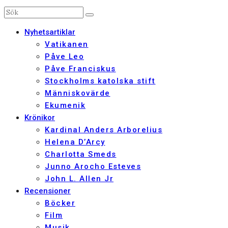
Nyhetsartiklar
Vatikanen
Påve Leo
Påve Franciskus
Stockholms katolska stift
Människovärde
Ekumenik
Krönikor
Kardinal Anders Arborelius
Helena D’Arcy
Charlotta Smeds
Junno Arocho Esteves
John L. Allen Jr
Recensioner
Böcker
Film
Musik