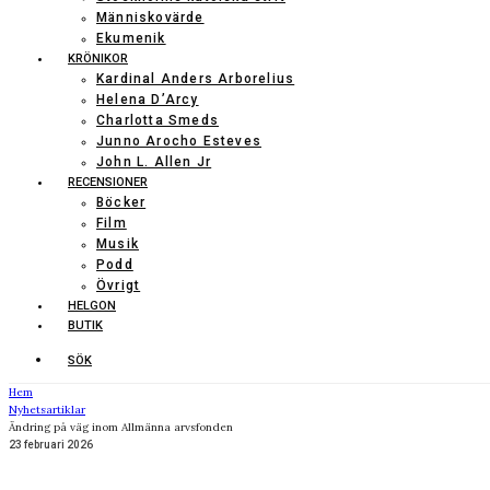
Människovärde
Ekumenik
KRÖNIKOR
Kardinal Anders Arborelius
Helena D’Arcy
Charlotta Smeds
Junno Arocho Esteves
John L. Allen Jr
RECENSIONER
Böcker
Film
Musik
Podd
Övrigt
HELGON
BUTIK
SÖK
Hem
Nyhetsartiklar
Ändring på väg inom Allmänna arvsfonden
23 februari 2026