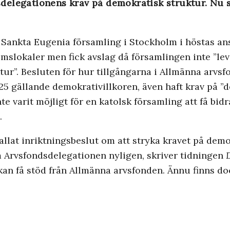
ndsdelegationens krav på demokratisk struktur. Nu
ankta ­Eugenia församling i Stockholm i höstas a
slokaler men fick avslag då församlingen inte ”leve
r”. Besluten för hur tillgångarna i Allmänna arvsfo
 2025 gällande demokrativillkoren, även haft krav på
e varit möjligt för en katolsk församling att få bidra
e.
allat inriktningsbeslut om att stryka kravet på demo
om Arvsfondsdelegationen nyligen, skriver tidningen
kan få stöd från Allmänna arvsfonden. Ännu finns do