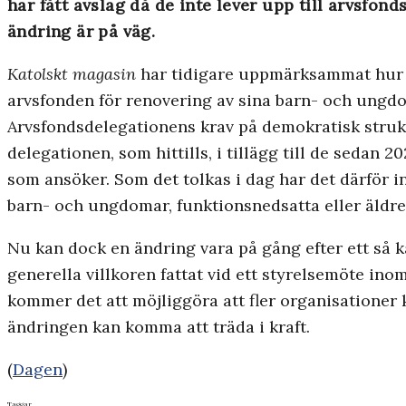
har fått avslag då de inte lever upp till arvsfo
ändring är på väg.
Katolskt magasin
har tidigare uppmärksammat hur S
arvsfonden för renovering av sina barn- och ungdom
Arvsfondsdelegationens krav på demokratisk struktu
delegationen, som hittills, i tillägg till de sedan
som ansöker. Som det tolkas i dag har det därför int
barn- och ungdomar, funktionsnedsatta eller äldr
Nu kan dock en ändring vara på gång efter ett så k
generella villkoren fattat vid ett styrelsemöte in
kommer det att möjliggöra att fler organisationer 
ändringen kan komma att träda i kraft.
(
Dagen
)
Taggar