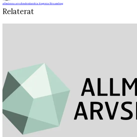
allmänna arvsfonden
Sankta Eugenia församling
Relaterat