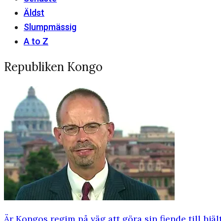
Äldst
Slumpmässig
A to Z
Republiken Kongo
Är Kongos regim på väg att göra sin fiende till hjäl