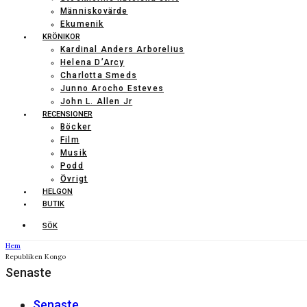
Människovärde
Ekumenik
KRÖNIKOR
Kardinal Anders Arborelius
Helena D’Arcy
Charlotta Smeds
Junno Arocho Esteves
John L. Allen Jr
RECENSIONER
Böcker
Film
Musik
Podd
Övrigt
HELGON
BUTIK
SÖK
Hem
Republiken Kongo
Senaste
Senaste