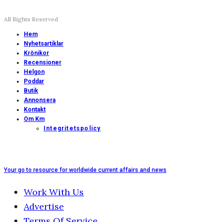
All Rights Reserved
Hem
Nyhetsartiklar
Krönikor
Recensioner
Helgon
Poddar
Butik
Annonsera
Kontakt
Om Km
Integritetspolicy
Your go to resource for worldwide current affairs and news
Work With Us
Advertise
Terms Of Service