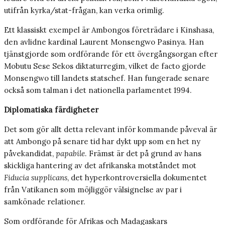
utifrån kyrka/stat-frågan, kan verka orimlig.
Ett klassiskt exempel är Ambongos företrädare i Kinshasa,
den avlidne kardinal Laurent Monsengwo Pasinya. Han
tjänstgjorde som ordförande för ett övergångsorgan efter
Mobutu Sese Sekos diktaturregim, vilket de facto gjorde
Monsengwo till landets statschef. Han fungerade senare
också som talman i det nationella parlamentet 1994.
Diplomatiska färdigheter
Det som gör allt detta relevant inför kommande påveval är
att Ambongo på senare tid har dykt upp som en het ny
påvekandidat,
papabile
. Främst är det på grund av hans
skickliga hantering av det afrikanska motståndet mot
Fiducia supplicans
, det hyperkontroversiella dokumentet
från Vatikanen som möjliggör välsignelse av par i
samkönade relationer.
Som ordförande för Afrikas och Madagaskars