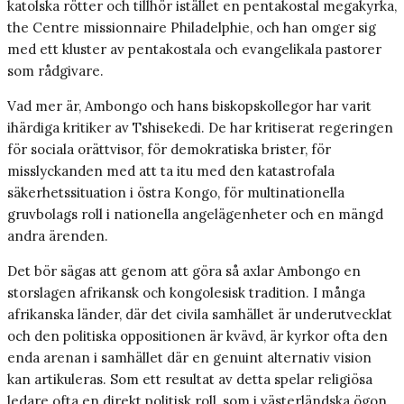
katolska rötter och tillhör istället en pentakostal megakyrka,
the Centre missionnaire Philadelphie, och han omger sig
med ett kluster av pentakostala och evangelikala pastorer
som rådgivare.
Vad mer är, Ambongo och hans biskopskollegor har varit
ihärdiga kritiker av Tshisekedi. De har kritiserat regeringen
för sociala orättvisor, för demokratiska brister, för
misslyckanden med att ta itu med den katastrofala
säkerhetssituation i östra Kongo, för multinationella
gruvbolags roll i nationella angelägenheter och en mängd
andra ärenden.
Det bör sägas att genom att göra så axlar Ambongo en
storslagen afrikansk och kongolesisk tradition. I många
afrikanska länder, där det civila samhället är underutvecklat
och den politiska oppositionen är kvävd, är kyrkor ofta den
enda arenan i samhället där en genuint alternativ vision
kan artikuleras. Som ett resultat av detta spelar religiösa
ledare ofta en direkt politisk roll, som i västerländska ögon,