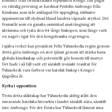
kommer från Demokratiska republiken Kongo. Där pågår
en rättslig prövning av kardinal Fridolin Ambongo från
Kinshasa, som står anklagad för uppvigling, inklusive
uppmuntran till olydnad bland landets väpnade styrkor. Det
framstår som en ganska osminkad ansträngning att
skrämma och tysta den 64-årige biskopen, som länge varit
en nagel i ögat för den kongolesiska regeringen.
I själva verket kan president Félix Tshisekedis regim genom
detta göra Ambongo en stor tjänst genom att stärka hans
globala kändisskap och potentiellt gör honom till martyr.
Det hade i så fall varit ett särskilt ironiskt resultat för
Tshisekedi, vars farbror var katolsk biskop i Kongo i
tjugoåtta år.
Kyrka i opposition
Trots detta släktskap har Tshisekedis aldrig stått den
nuvarande katolska hierarkin i landet särskilt nära, särskilt
inte Ambongo. För det första har Tshisekedi lämnat sina