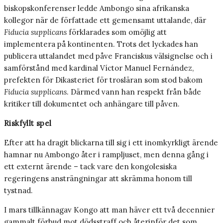
biskopskonferenser ledde Ambongo sina afrikanska
kollegor när de författade ett gemensamt uttalande, där
Fiducia supplicans
förklarades som omöjlig att
implementera på kontinenten. Trots det lyckades han
publicera uttalandet med påve Franciskus välsignelse och i
samförstånd med kardinal Víctor Manuel Fernández,
prefekten för Dikasteriet för trosläran som stod bakom
Fiducia supplicans
. Därmed vann han respekt från både
kritiker till dokumentet och anhängare till påven.
Riskfyllt spel
Efter att ha dragit blickarna till sig i ett inomkyrkligt ärende
hamnar nu Ambongo åter i rampljuset, men denna gång i
ett externt ärende – tack vare den kongolesiska
regeringens ansträngningar att skrämma honom till
tystnad.
I mars tillkännagav Kongo att man häver ett två decennier
gammalt förbud mot dödsstraff och återinför det som