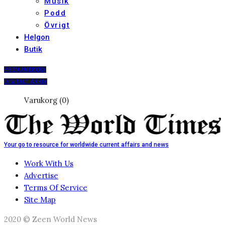
Musik
Podd
Övrigt
Helgon
Butik
PRENUMERERA
DIGITALT ARKIV
Varukorg (0)
Your go to resource for worldwide current affairs and news
Work With Us
Advertise
Terms Of Service
Site Map
2020 © Zeen World News