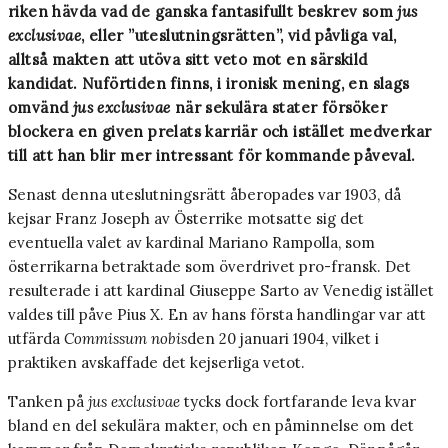
riken hävda vad de ganska fantasifullt beskrev som
jus
exclusivae
, eller ”uteslutningsrätten”, vid påvliga val,
alltså makten att utöva sitt veto mot en särskild
kandidat. Nuförtiden finns, i ironisk mening, en slags
omvänd
jus exclusivae
när sekulära stater försöker
blockera en given prelats karriär och istället medverkar
till att han blir mer intressant för kommande påveval.
Senast denna uteslutningsrätt åberopades var 1903, då
kejsar Franz Joseph av Österrike motsatte sig det
eventuella valet av kardinal Mariano Rampolla, som
österrikarna betraktade som överdrivet pro-fransk. Det
resulterade i att kardinal Giuseppe Sarto av Venedig istället
valdes till påve Pius X. En av hans första handlingar var att
utfärda
Commissum nobis
den 20 januari 1904, vilket i
praktiken avskaffade det kejserliga vetot.
Tanken på
jus exclusivae
tycks dock fortfarande leva kvar
bland en del sekulära makter, och en påminnelse om det