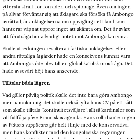
yttersta straff för förräderi och spionage. Även om ingen
på allvar förväntar sig att åklagare ska försöka få Ambongo
avrättad, är anklagelserna om uppvigling i ett land som
hanterar väpnat uppror inget att skämta om. Det är svårt
att förutsäga hur allvarligt hotet mot Ambongo kan vara.
Skulle utredningen resultera i faktiska anklagelser eller
andra rättsliga åtgärder hade en konsekvens kunnat vara
att Ambongos öde blev till en global katolsk orosfråga. Det
hade avsevärt höjt hans anseende.
Tilltalar båda lägren
Vad gäller påvlig politik skulle det inte bara göra Ambongo
mer namnkunnig, det skulle också lyfta hans CV på ett sätt
som skulle tilltala ”kontinuitetsväljare”, alltså kardinaler som
vill fullfölja påve Franciskus agenda. Hans roll i hanteringen
av
Fiducia supplicans
går helt i linje med de konservativa,
men hans konflikter med den kongolesiska regeringen