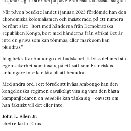
utspelar sig till stor del på påve Franciskus klassiska slagfält.
När påven besökte landet i januari 2023 fördömde han den
ekonomiska kolonialismen och insisterade, på ett numera
berömt sätt: ”Bort med händerna från Demokratiska
republiken Kongo, bort med händerna från Afrika! Det är
inte en gruva som kan tömmas, eller mark som kan
plundras.”
Idag bekräftar Ambongo det budskapet, till viss del med sin
egen säkerhet som insats, på ett sätt som Franciskus
anhängare inte kan låta bli att beundra.
Med andra ord, i ett försök att kväsa Ambongo kan den
kongolesiska regimen oavsiktligt visa sig vara den bästa
kampanjledaren en
papabile
kan tänka sig – oavsett om
han ­faktiskt vill det eller inte.
John L. Allen Jr.
chefredaktör Crux