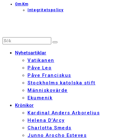
Om Km
Integritetspolicy
Nyhetsartiklar
Vatikanen
Påve Leo
Påve Franciskus
Stockholms katolska stift
Människovärde
Ekumenik
Krönikor
Kardinal Anders Arborelius
Helena D’Arcy
Charlotta Smeds
Junno Arocho Esteves