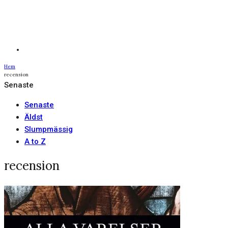
Hem
recension
Senaste
Senaste
Äldst
Slumpmässig
A to Z
recension